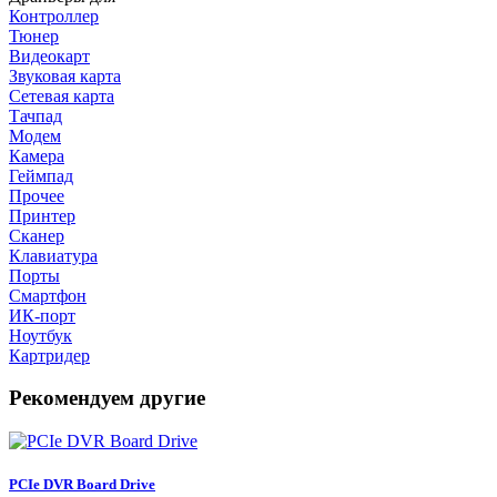
Контроллер
Тюнер
Видеокарт
Звуковая карта
Сетевая карта
Тачпад
Модем
Камера
Геймпад
Прочее
Принтер
Сканер
Клавиатура
Порты
Смартфон
ИК-порт
Ноутбук
Картридер
Рекомендуем другие
PCIe DVR Board Drive