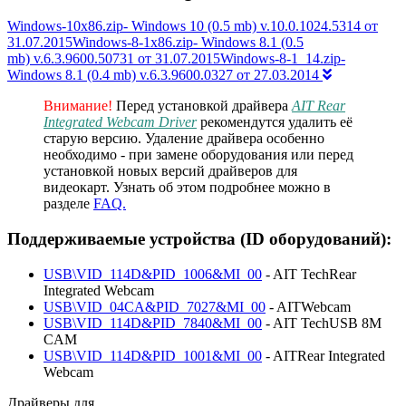
Windows-10x86.zip- Windows 10 (0.5 mb) v.10.0.1024.5314 от
31.07.2015Windows-8-1x86.zip- Windows 8.1 (0.5
mb) v.6.3.9600.50731 от 31.07.2015Windows-8-1_14.zip-
Windows 8.1 (0.4 mb) v.6.3.9600.0327 от 27.03.2014
Внимание!
Перед установкой драйвера
AIT Rear
Integrated Webcam Driver
рекомендутся удалить её
старую версию. Удаление драйвера особенно
необходимо - при замене оборудования или перед
установкой новых версий драйверов для
видеокарт. Узнать об этом подробнее можно в
разделе
FAQ.
Поддерживаемые устройства (ID оборудований):
USB\VID_114D&PID_1006&MI_00
- AIT TechRear
Integrated Webcam
USB\VID_04CA&PID_7027&MI_00
- AITWebcam
USB\VID_114D&PID_7840&MI_00
- AIT TechUSB 8M
CAM
USB\VID_114D&PID_1001&MI_00
- AITRear Integrated
Webcam
Драйверы для