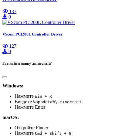
137
0
VScom PCI200L Controller Driver
127
0
Где найти папку .minecraft?
Windows:
Нажмите
Win + R
Введите
%appdata%\.minecraft
Нажмите Enter
macOS:
Откройте Finder
Нажмите
Cmd + Shift + G