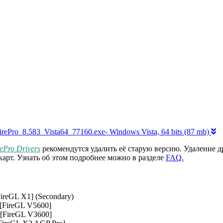
irePro_8.583_Vista64_77160.exe- Windows Vista, 64 bits (87 mb)
ePro Drivers
рекомендутся удалить её старую версию. Удаление д
арт. Узнать об этом подробнее можно в разделе
FAQ.
reGL X1] (Secondary)
FireGL V5600]
[FireGL V3600]