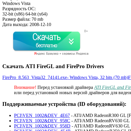
Windows Vista
Разрядность ОС:
32-bit (x86)
64-bit (x64)
Размер файла:
70 mb
Дата выхода:
2008-12-10
Скачать ATI FireGL and FirePro Drivers
FirePro_8.563_Vista32_74141.exe- Windows Vista, 32 bits (70 mb)F
Внимание!
Перед установкой драйвера
ATI FireGL and Fir
или перед установкой новых версий драйверов для видеок
Поддерживаемые устройства (ID оборудований):
PCI\VEN_1002&DEV_4E67
- ATI/AMD RadeonR300 GL [Fi
PCI\VEN_1002&DEV_958C
- ATI/AMD RadeonRV630 GL [
PCI\VEN_1002&DEV_958D
- ATI/AMD RadeonRV630 GL 