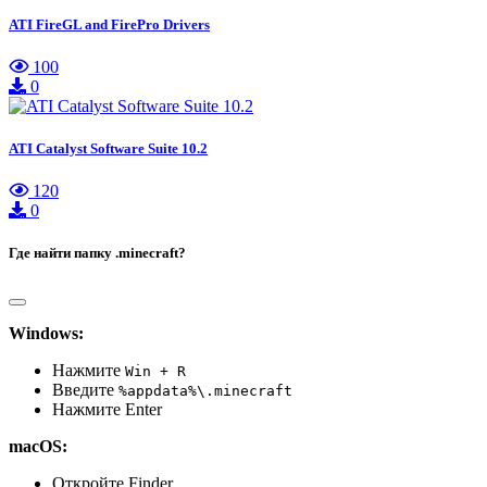
ATI FireGL and FirePro Drivers
100
0
ATI Catalyst Software Suite 10.2
120
0
Где найти папку .minecraft?
Windows:
Нажмите
Win + R
Введите
%appdata%\.minecraft
Нажмите Enter
macOS:
Откройте Finder