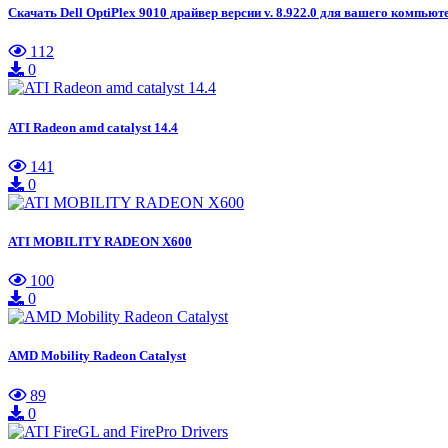
Скачать Dell OptiPlex 9010 драйвер версии v. 8.922.0 для вашего компьют
112
0
ATI Radeon amd catalyst 14.4
141
0
ATI MOBILITY RADEON X600
100
0
AMD Mobility Radeon Catalyst
89
0