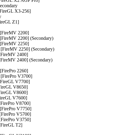
ireGL X2 AGP Pro]
econdary
FireGL X3-256]
y
ireGL Z1]
FireMV 2200]
ireMV 2200] (Secondary)
FireMV 2250]
FireMV 2250] (Secondary)
FireMV 2400]
ireMV 2400] (Secondary)
FirePro 2260]
FirePro V3700]
FireGL V7700]
ireGL V8650]
ireGL V8600]
ireGL V7600]
irePro V8700]
FirePro V7750]
FirePro V5700]
FirePro V3750]
FireGL T2]