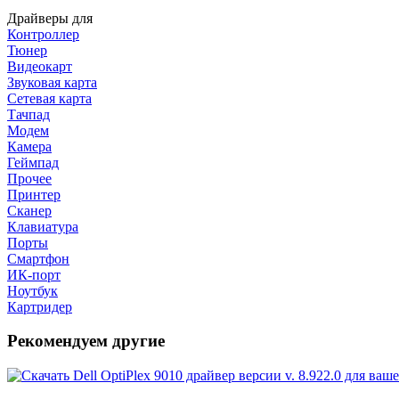
Драйверы для
Контроллер
Тюнер
Видеокарт
Звуковая карта
Сетевая карта
Тачпад
Модем
Камера
Геймпад
Прочее
Принтер
Сканер
Клавиатура
Порты
Смартфон
ИК-порт
Ноутбук
Картридер
Рекомендуем другие