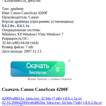
-
4200fvst8611a_xpru.exe
.
Тип:
драйвер
Имя:
Canon CanoScan 4200F
Производитель:
Canon
Версия драйвера (программы установщика):
8.6.2.0a , 8.6.1.1a
Операционная система:
Windows XP
Windows Vista
Windows 7
Разрядность ОС:
32-bit (x86)
64-bit (x64)
Размер файла:
7 mb
Дата выхода:
2007-11-13
Скачать Canon CanoScan 4200F
4200fvst8611a_xpru.exe- 32 bits (7 mb) v.8.6.1.1a от
02.10.20064200fvst648620a_64ru.exe- 64 bits (7mb) v.8.6.2.0a от