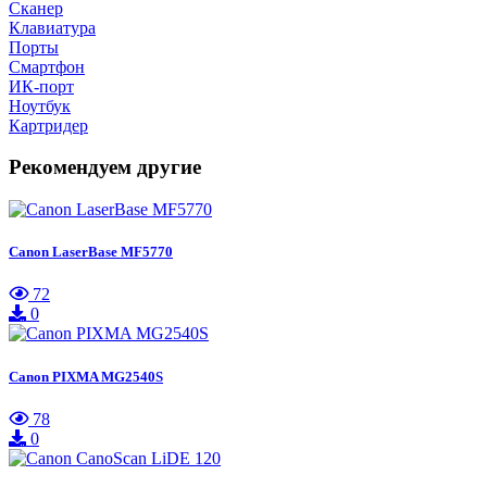
Сканер
Клавиатура
Порты
Смартфон
ИК-порт
Ноутбук
Картридер
Рекомендуем другие
Canon LaserBase MF5770
72
0
Canon PIXMA MG2540S
78
0