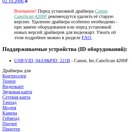
02.10.2006
Внимание!
Перед установкой драйвера
Canon
CanoScan 4200F
рекомендутся удалить её старую
версию. Удаление драйвера особенно необходимо -
при замене оборудования или перед установкой
новых версий драйверов для видеокарт. Узнать об
этом подробнее можно в разделе
FAQ.
Поддерживаемые устройства (ID оборудований):
USB\VID_04A9&PID_221B
- Canon, Inc.CanoScan 4200F
Драйверы для
Контроллер
Тюнер
Видеокарт
Звуковая карта
Сетевая карта
Тачпад
Модем
Камера
Геймпад
Прочее
Принтер