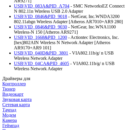
AR9271]
USB\VID_083A&PID_A704
- SMC NetworksEZ Connect
N 802.11n Wireless USB 2.0 Adapter
USB\VID_0846&PID_9018
- NetGear, Inc.WNDA3200
802.11abgn Wireless Adapter [Atheros AR7010+AR9 280]
USB\VID_0846&PID_9030
- NetGear, Inc.WNA1100
Wireless-N 150 [Atheros AR9271]
USB\VID_1668&PID_1200
- Actiontec Electronics, Inc.
[hex]802AIN Wireless N Network Adapter [Atheros
AR9170+AR9 101]
USB\VID_040D&PID_3801
- VIA802.11b/g/ n USB
Wireless Network Adapter
USB\VID_04CA&PID_4605
- VIA802.11b/g/ n USB
Wireless Network Adapter
Драйверы для
Контроллер
Тюнер
Видеокарт
Звуковая карта
Сетевая карта
Тачпад
Модем
Камера
Геймпад