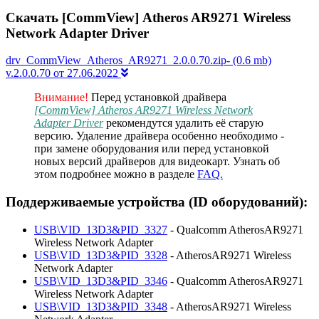
Скачать [CommView] Atheros AR9271 Wireless
Network Adapter Driver
drv_CommView_Atheros_AR9271_2.0.0.70.zip- (0.6 mb)
v.2.0.0.70 от 27.06.2022
Внимание!
Перед установкой драйвера
[CommView] Atheros AR9271 Wireless Network
Adapter Driver
рекомендутся удалить её старую
версию. Удаление драйвера особенно необходимо -
при замене оборудования или перед установкой
новых версий драйверов для видеокарт. Узнать об
этом подробнее можно в разделе
FAQ.
Поддерживаемые устройства (ID оборудований):
USB\VID_13D3&PID_3327
- Qualcomm AtherosAR9271
Wireless Network Adapter
USB\VID_13D3&PID_3328
- AtherosAR9271 Wireless
Network Adapter
USB\VID_13D3&PID_3346
- Qualcomm AtherosAR9271
Wireless Network Adapter
USB\VID_13D3&PID_3348
- AtherosAR9271 Wireless