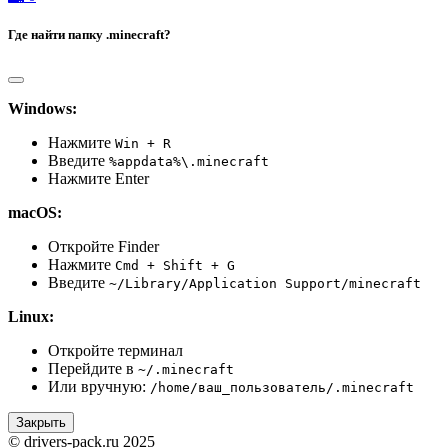
Где найти папку .minecraft?
Windows:
Нажмите
Win + R
Введите
%appdata%\.minecraft
Нажмите Enter
macOS:
Откройте Finder
Нажмите
Cmd + Shift + G
Введите
~/Library/Application Support/minecraft
Linux:
Откройте терминал
Перейдите в
~/.minecraft
Или вручную:
/home/ваш_пользователь/.minecraft
Закрыть
© drivers-pack.ru 2025