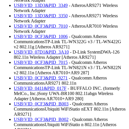
Network Adapter
USB\VID_13D3&PID_3349
- AtherosAR9271 Wireless
Network Adapter
USB\VID_13D3&PID_3350
- AtherosAR9271 Wireless
Network Adapter
USB\VID_0CF3&PID_7010
- AtherosAR7010 Wireless
Network Adapter
USB\VID_0CF3&PID_1006
- Qualcomm Atheros
CommunicationsTP-Link TL-WN322G v3 / TL-WN422G
v2 802.11g [Atheros AR9271]
USB\VID_07D1&PID_3A10
- D-Link SystemDWA-126
802.11n Wireless Adapter [Atheros AR9271]
USB\VID_0CF3&PID_7015
- Qualcomm Atheros
CommunicationsTP-Link TL-WN821N v3 / TL-WN822N
v2 802.11n [Atheros AR7010+AR9 287]
USB\VID_0CF3&PID_9271
- Qualcomm Atheros
CommunicationsAR9271 802.11n
USB\VID_0411&PID_017F
- BUFFALO INC. (formerly
MelCo., Inc.)Sony UWA-BR100 802.11abgn Wireless
Adapter [Atheros AR7010+AR9 280]
USB\VID_0CF3&PID_B003
- Qualcomm Atheros
CommunicationsUbiquiti WiFiStatio nEXT 802.11n [Atheros
AR9271]
USB\VID_0CF3&PID_B002
- Qualcomm Atheros
CommunicationsUbiquiti WiFiStatio n 802.11n [Atheros