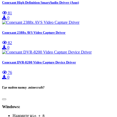
Conexant High Definition SmartAudio Driver (Asus)
81
0
Conexant 2388x AVS Video Capture Driver
82
0
Conexant DVR-8200 Video Capture Device Driver
76
0
Где найти папку .minecraft?
Windows:
Нажмите
Win + R