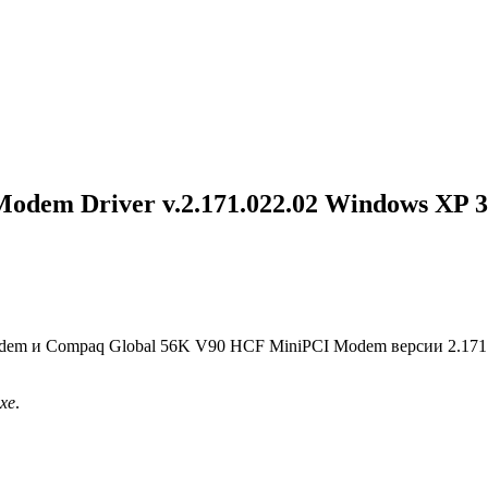
dem Driver v.2.171.022.02 Windows XP 32
m и Compaq Global 56K V90 HCF MiniPCI Modem версии 2.171.022
xe
.