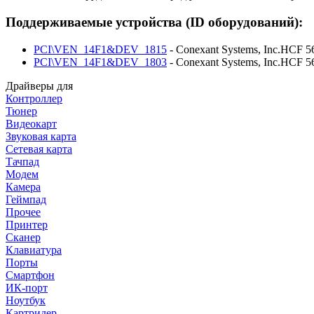
Поддерживаемые устройства (ID оборудований):
PCI\VEN_14F1&DEV_1815
- Conexant Systems, Inc.HCF 
PCI\VEN_14F1&DEV_1803
- Conexant Systems, Inc.HCF 
Драйверы для
Контроллер
Тюнер
Видеокарт
Звуковая карта
Сетевая карта
Тачпад
Модем
Камера
Геймпад
Прочее
Принтер
Сканер
Клавиатура
Порты
Смартфон
ИК-порт
Ноутбук
Картридер