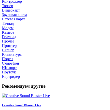
Контроллер
Тюнер
Видеокарт
Звуковая карта
Сетевая карта
Тачпад
Модем
Камера
Геймпад
Прочее
Принтер
Сканер
Клавиатура
Порты
Смартфон
ИК-порт
Ноутбук
Картридер
Рекомендуем другие
Creative Sound Blaster Live