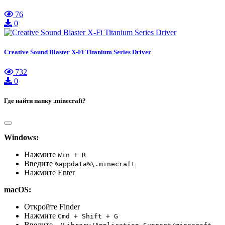
76
0
Creative Sound Blaster X-Fi Titanium Series Driver
732
0
Где найти папку .minecraft?
Windows:
Нажмите
Win + R
Введите
%appdata%\.minecraft
Нажмите Enter
macOS:
Откройте Finder
Нажмите
Cmd + Shift + G
Введите