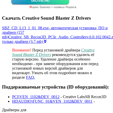
Скачать Creative Sound Blaster Z Drivers
SBZ_CD_L13_1_01_08.exe- автоматическая установка, ПО и
драйвер (157
mb)Creative_SB_Recon3D_PCIe_Audio_Controllerv.6.0.102.0042.z
только драйвер (3.7 mb)
Внимание!
Перед установкой драйвера
Creative
Sound Blaster Z Drivers
рекомендутся удалить её
старую версию. Удаление драйвера особенно
необходимо - при замене оборудования или перед
установкой новых версий драйверов для
видеокарт. Узнать об этом подробнее можно в
разделе
FAQ.
Поддерживаемые устройства (ID оборудований):
PCI\VEN_1102&DEV_0012
- Creative LabsSB Recon3D
HDAUDIO\FUNC_01&VEN_1102&DEV_0011
-
Драйверы для