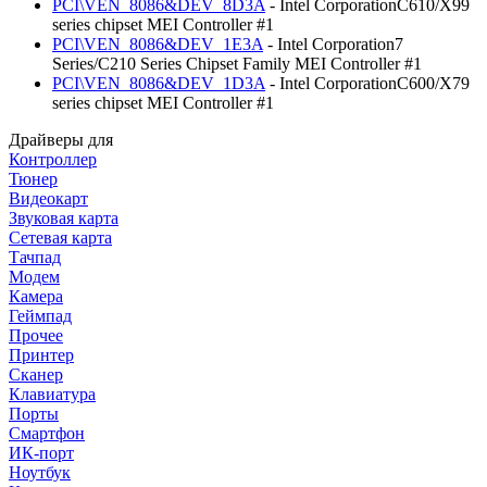
PCI\VEN_8086&DEV_8D3A
- Intel CorporationC610/X99
series chipset MEI Controller #1
PCI\VEN_8086&DEV_1E3A
- Intel Corporation7
Series/C210 Series Chipset Family MEI Controller #1
PCI\VEN_8086&DEV_1D3A
- Intel CorporationC600/X79
series chipset MEI Controller #1
Драйверы для
Контроллер
Тюнер
Видеокарт
Звуковая карта
Сетевая карта
Тачпад
Модем
Камера
Геймпад
Прочее
Принтер
Сканер
Клавиатура
Порты
Смартфон
ИК-порт
Ноутбук