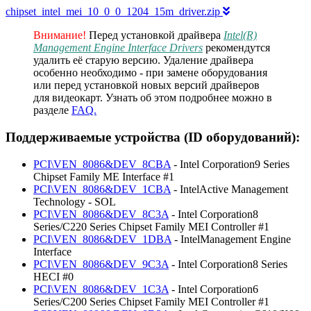
chipset_intel_mei_10_0_0_1204_15m_driver.zip
Внимание!
Перед установкой драйвера
Intel(R)
Management Engine Interface Drivers
рекомендутся
удалить её старую версию. Удаление драйвера
особенно необходимо - при замене оборудования
или перед установкой новых версий драйверов
для видеокарт. Узнать об этом подробнее можно в
разделе
FAQ.
Поддерживаемые устройства (ID оборудований):
PCI\VEN_8086&DEV_8CBA
- Intel Corporation9 Series
Chipset Family ME Interface #1
PCI\VEN_8086&DEV_1CBA
- IntelActive Management
Technology - SOL
PCI\VEN_8086&DEV_8C3A
- Intel Corporation8
Series/C220 Series Chipset Family MEI Controller #1
PCI\VEN_8086&DEV_1DBA
- IntelManagement Engine
Interface
PCI\VEN_8086&DEV_9C3A
- Intel Corporation8 Series
HECI #0
PCI\VEN_8086&DEV_1C3A
- Intel Corporation6
Series/C200 Series Chipset Family MEI Controller #1