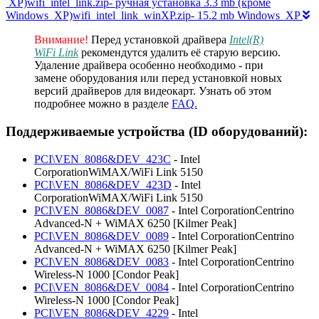
XP)wifi_intel_link.zip- ручная установка 3.3 mb (кроме
Windows XP)wifi_intel_link_winXP.zip- 15.2 mb Windows XP
Внимание!
Перед установкой драйвера
Intel(R)
WiFi Link
рекомендутся удалить её старую версию.
Удаление драйвера особенно необходимо - при
замене оборудования или перед установкой новых
версий драйверов для видеокарт. Узнать об этом
подробнее можно в разделе
FAQ.
Поддерживаемые устройства (ID оборудований):
PCI\VEN_8086&DEV_423C
- Intel
CorporationWiMAX/WiFi Link 5150
PCI\VEN_8086&DEV_423D
- Intel
CorporationWiMAX/WiFi Link 5150
PCI\VEN_8086&DEV_0087
- Intel CorporationCentrino
Advanced-N + WiMAX 6250 [Kilmer Peak]
PCI\VEN_8086&DEV_0089
- Intel CorporationCentrino
Advanced-N + WiMAX 6250 [Kilmer Peak]
PCI\VEN_8086&DEV_0083
- Intel CorporationCentrino
Wireless-N 1000 [Condor Peak]
PCI\VEN_8086&DEV_0084
- Intel CorporationCentrino
Wireless-N 1000 [Condor Peak]
PCI\VEN_8086&DEV_4229
- Intel