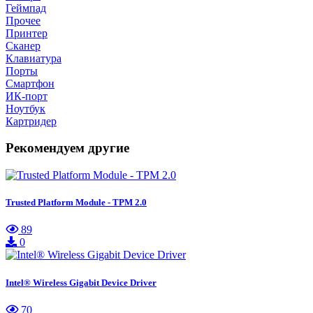
Геймпад
Прочее
Принтер
Сканер
Клавиатура
Порты
Смартфон
ИК-порт
Ноутбук
Картридер
Рекомендуем другие
Trusted Platform Module - TPM 2.0
89
0
Intel® Wireless Gigabit Device Driver
70