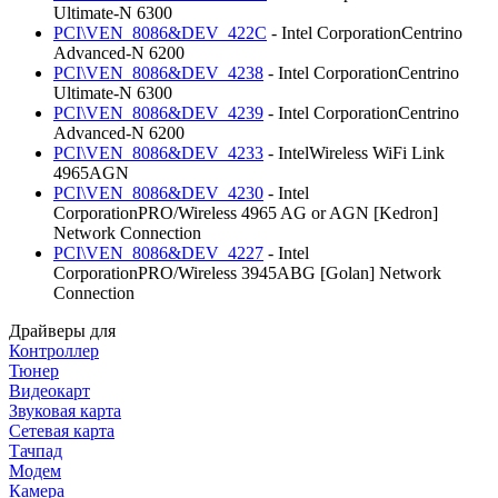
Ultimate-N 6300
PCI\VEN_8086&DEV_422C
- Intel CorporationCentrino
Advanced-N 6200
PCI\VEN_8086&DEV_4238
- Intel CorporationCentrino
Ultimate-N 6300
PCI\VEN_8086&DEV_4239
- Intel CorporationCentrino
Advanced-N 6200
PCI\VEN_8086&DEV_4233
- IntelWireless WiFi Link
4965AGN
PCI\VEN_8086&DEV_4230
- Intel
CorporationPRO/Wireless 4965 AG or AGN [Kedron]
Network Connection
PCI\VEN_8086&DEV_4227
- Intel
CorporationPRO/Wireless 3945ABG [Golan] Network
Connection
Драйверы для
Контроллер
Тюнер
Видеокарт
Звуковая карта
Сетевая карта
Тачпад
Модем
Камера