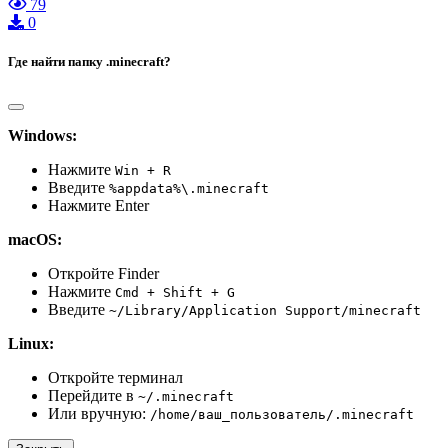
79
0
Где найти папку .minecraft?
Windows:
Нажмите
Win + R
Введите
%appdata%\.minecraft
Нажмите Enter
macOS:
Откройте Finder
Нажмите
Cmd + Shift + G
Введите
~/Library/Application Support/minecraft
Linux:
Откройте терминал
Перейдите в
~/.minecraft
Или вручную:
/home/ваш_пользователь/.minecraft