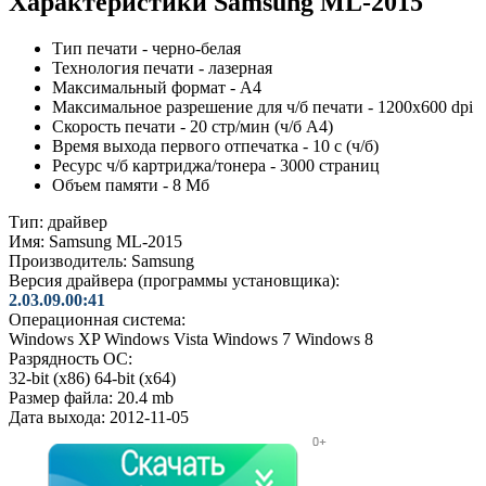
Характеристики Samsung ML-2015
Тип печати - черно-белая
Технология печати - лазерная
Максимальный формат - A4
Максимальное разрешение для ч/б печати - 1200x600 dpi
Скорость печати - 20 стр/мин (ч/б А4)
Время выхода первого отпечатка - 10 c (ч/б)
Ресурс ч/б картриджа/тонера - 3000 страниц
Объем памяти - 8 Мб
Тип:
драйвер
Имя:
Samsung ML-2015
Производитель:
Samsung
Версия драйвера (программы установщика):
2.03.09.00:41
Операционная система:
Windows XP
Windows Vista
Windows 7
Windows 8
Разрядность ОС:
32-bit (x86)
64-bit (x64)
Размер файла:
20.4 mb
Дата выхода:
2012-11-05