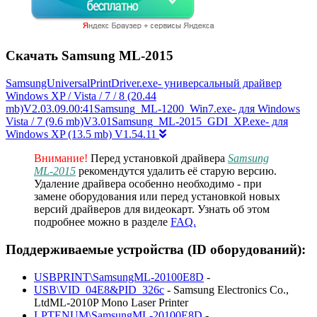
Скачать Samsung ML-2015
SamsungUniversalPrintDriver.exe- универсальный драйвер
Windows XP / Vista / 7 / 8 (20.44
mb)V2.03.09.00:41Samsung_ML-1200_Win7.exe- для Windows
Vista / 7 (9.6 mb)V3.01Samsung_ML-2015_GDI_XP.exe- для
Windows XP (13.5 mb) V1.54.11
Внимание!
Перед установкой драйвера
Samsung
ML-2015
рекомендутся удалить её старую версию.
Удаление драйвера особенно необходимо - при
замене оборудования или перед установкой новых
версий драйверов для видеокарт. Узнать об этом
подробнее можно в разделе
FAQ.
Поддерживаемые устройства (ID оборудований):
USBPRINT\SamsungML-20100E8D
-
USB\VID_04E8&PID_326c
- Samsung Electronics Co.,
LtdML-2010P Mono Laser Printer
LPTENUM\SamsungML-20100E8D
-