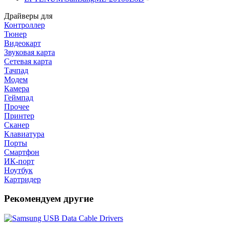
Драйверы для
Контроллер
Тюнер
Видеокарт
Звуковая карта
Сетевая карта
Тачпад
Модем
Камера
Геймпад
Прочее
Принтер
Сканер
Клавиатура
Порты
Смартфон
ИК-порт
Ноутбук
Картридер
Рекомендуем другие