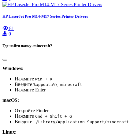
HP LaserJet Pro M14-M17 Series Printer Drivers
81
0
Где найти папку .minecraft?
Windows:
Нажмите
Win + R
Введите
%appdata%\.minecraft
Нажмите Enter
macOS:
Откройте Finder
Нажмите
Cmd + Shift + G
Введите
~/Library/Application Support/minecraft
Linux: