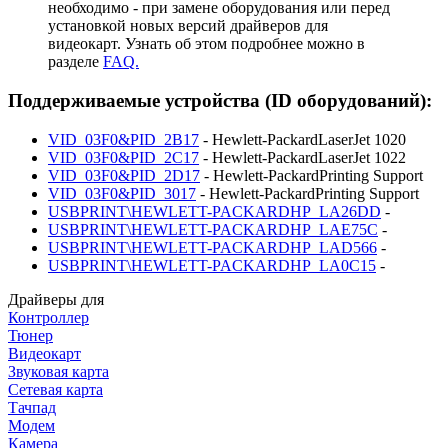
необходимо - при замене оборудования или перед
установкой новых версий драйверов для
видеокарт. Узнать об этом подробнее можно в
разделе
FAQ.
Поддерживаемые устройства (ID оборудований):
VID_03F0&PID_2B17
- Hewlett-PackardLaserJet 1020
VID_03F0&PID_2C17
- Hewlett-PackardLaserJet 1022
VID_03F0&PID_2D17
- Hewlett-PackardPrinting Support
VID_03F0&PID_3017
- Hewlett-PackardPrinting Support
USBPRINT\HEWLETT-PACKARDHP_LA26DD
-
USBPRINT\HEWLETT-PACKARDHP_LAE75C
-
USBPRINT\HEWLETT-PACKARDHP_LAD566
-
USBPRINT\HEWLETT-PACKARDHP_LA0C15
-
Драйверы для
Контроллер
Тюнер
Видеокарт
Звуковая карта
Сетевая карта
Тачпад
Модем
Камера