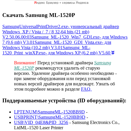
Скачать Samsung ML-1520P
SamsungUniversalPrintDriver2.exe- универсальный драйвер
Windows XP / Vista / 7 / 8 32-64 bits (21 mb)
V2.50.06.00:03Samsung_ML-1520_Win7_GDI.exe- для Windows
7 (9.6 mb) V3.01Samsung_ML-1520_GDI_Vista.exe- для
Windows Vista (10.2 mb) V3.01Samsung_ML-
1520_Print_winXP.exe- для Windows XP (6.2 mb) V5.60
Внимание!
Перед установкой драйвера
Samsung
ML-1520P
рекомендутся удалить её старую
версию. Удаление драйвера особенно необходимо -
при замене оборудования или перед установкой
новых версий драйверов для видеокарт. Узнать об
этом подробнее можно в разделе
FAQ.
Поддерживаемые устройства (ID оборудований):
LPTENUM\SamsungML-1520BB9D
-
USBPRINT\SamsungML-1520BB9D
-
USB\VID_04E8&PID_3256
- Samsung Electronics Co.,
LtdML-1520 Laser Printer