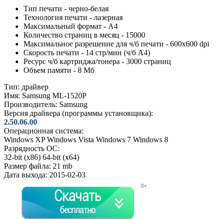
Тип печати - черно-белая
Технология печати - лазерная
Максимальный формат - A4
Количество страниц в месяц - 15000
Максимальное разрешение для ч/б печати - 600x600 dpi
Скорость печати - 14 стр/мин (ч/б А4)
Ресурс ч/б картриджа/тонера - 3000 страниц
Объем памяти - 8 Мб
Тип:
драйвер
Имя:
Samsung ML-1520P
Производитель:
Samsung
Версия драйвера (программы установщика):
2.50.06.00
Операционная система:
Windows XP
Windows Vista
Windows 7
Windows 8
Разрядность ОС:
32-bit (x86)
64-bit (x64)
Размер файла:
21 mb
Дата выхода:
2015-02-03