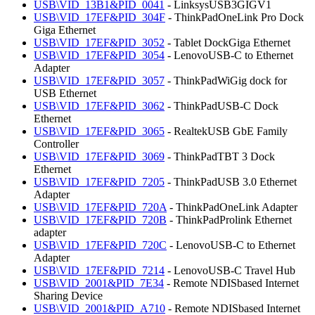
USB\VID_13B1&PID_0041
- LinksysUSB3GIGV1
USB\VID_17EF&PID_304F
- ThinkPadOneLink Pro Dock
Giga Ethernet
USB\VID_17EF&PID_3052
- Tablet DockGiga Ethernet
USB\VID_17EF&PID_3054
- LenovoUSB-C to Ethernet
Adapter
USB\VID_17EF&PID_3057
- ThinkPadWiGig dock for
USB Ethernet
USB\VID_17EF&PID_3062
- ThinkPadUSB-C Dock
Ethernet
USB\VID_17EF&PID_3065
- RealtekUSB GbE Family
Controller
USB\VID_17EF&PID_3069
- ThinkPadTBT 3 Dock
Ethernet
USB\VID_17EF&PID_7205
- ThinkPadUSB 3.0 Ethernet
Adapter
USB\VID_17EF&PID_720A
- ThinkPadOneLink Adapter
USB\VID_17EF&PID_720B
- ThinkPadProlink Ethernet
adapter
USB\VID_17EF&PID_720C
- LenovoUSB-C to Ethernet
Adapter
USB\VID_17EF&PID_7214
- LenovoUSB-C Travel Hub
USB\VID_2001&PID_7E34
- Remote NDISbased Internet
Sharing Device
USB\VID_2001&PID_A710
- Remote NDISbased Internet