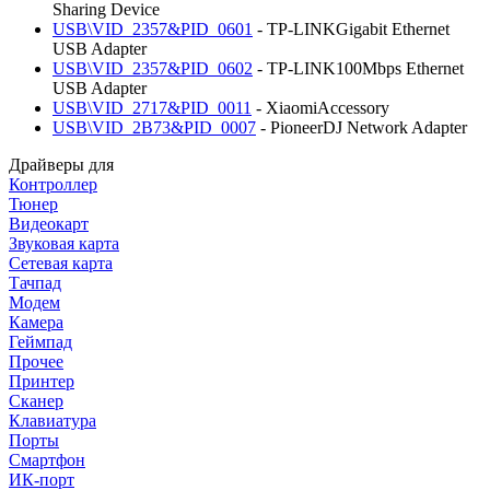
Sharing Device
USB\VID_2357&PID_0601
- TP-LINKGigabit Ethernet
USB Adapter
USB\VID_2357&PID_0602
- TP-LINK100Mbps Ethernet
USB Adapter
USB\VID_2717&PID_0011
- XiaomiAccessory
USB\VID_2B73&PID_0007
- PioneerDJ Network Adapter
Драйверы для
Контроллер
Тюнер
Видеокарт
Звуковая карта
Сетевая карта
Тачпад
Модем
Камера
Геймпад
Прочее
Принтер
Сканер
Клавиатура
Порты
Смартфон
ИК-порт