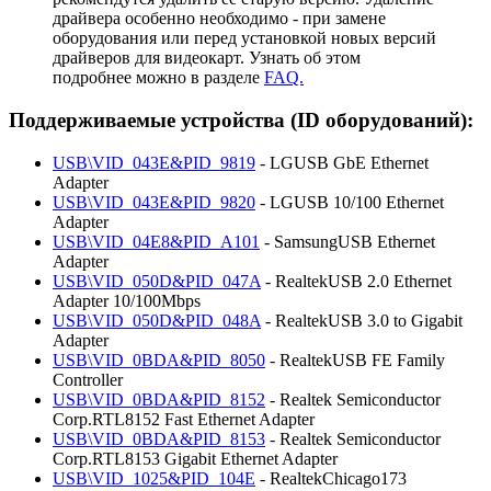
драйвера особенно необходимо - при замене
оборудования или перед установкой новых версий
драйверов для видеокарт. Узнать об этом
подробнее можно в разделе
FAQ.
Поддерживаемые устройства (ID оборудований):
USB\VID_043E&PID_9819
- LGUSB GbE Ethernet
Adapter
USB\VID_043E&PID_9820
- LGUSB 10/100 Ethernet
Adapter
USB\VID_04E8&PID_A101
- SamsungUSB Ethernet
Adapter
USB\VID_050D&PID_047A
- RealtekUSB 2.0 Ethernet
Adapter 10/100Mbps
USB\VID_050D&PID_048A
- RealtekUSB 3.0 to Gigabit
Adapter
USB\VID_0BDA&PID_8050
- RealtekUSB FE Family
Controller
USB\VID_0BDA&PID_8152
- Realtek Semiconductor
Corp.RTL8152 Fast Ethernet Adapter
USB\VID_0BDA&PID_8153
- Realtek Semiconductor
Corp.RTL8153 Gigabit Ethernet Adapter
USB\VID_1025&PID_104E
- RealtekChicago173