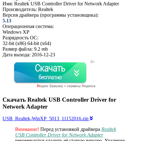
Имя:
Realtek USB Controller Driver for Network Adapter
Производитель:
Realtek
Версия драйвера (программы установщика):
5.13
Операционная система:
Windows XP
Разрядность ОС:
32-bit (x86)
64-bit (x64)
Размер файла:
9.2 mb
Дата выхода:
2016-12-23
Скачать Realtek USB Controller Driver for
Network Adapter
USB_Realtek-WinXP_5013_11152016.zip
Внимание!
Перед установкой драйвера
Realtek
USB Controller Driver for Network Adapter
рекомендутся удалить её старую версию. Удаление