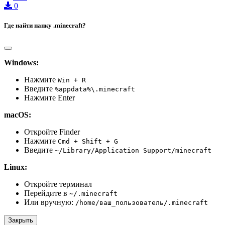
0
Где найти папку .minecraft?
Windows:
Нажмите
Win + R
Введите
%appdata%\.minecraft
Нажмите Enter
macOS:
Откройте Finder
Нажмите
Cmd + Shift + G
Введите
~/Library/Application Support/minecraft
Linux:
Откройте терминал
Перейдите в
~/.minecraft
Или вручную:
/home/ваш_пользователь/.minecraft
Закрыть