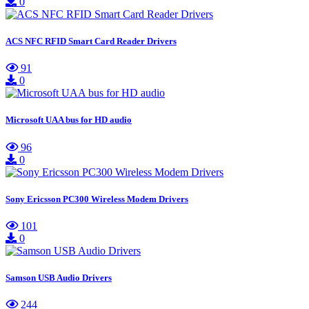
0
ACS NFC RFID Smart Card Reader Drivers
91
0
Microsoft UAA bus for HD audio
96
0
Sony Ericsson PC300 Wireless Modem Drivers
101
0
Samson USB Audio Drivers
244