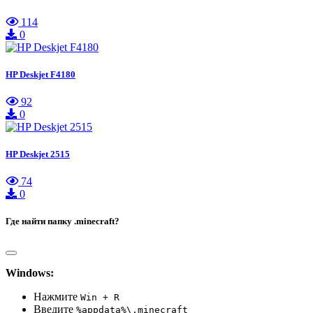
114
0
HP Deskjet F4180
92
0
HP Deskjet 2515
74
0
Где найти папку .minecraft?
Windows:
Нажмите
Win + R
Введите
%appdata%\.minecraft