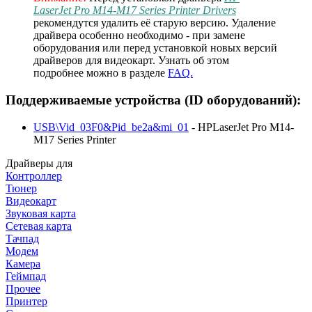
LaserJet Pro M14-M17 Series Printer Drivers
рекомендутся удалить её старую версию. Удаление
драйвера особенно необходимо - при замене
оборудования или перед установкой новых версий
драйверов для видеокарт. Узнать об этом
подробнее можно в разделе
FAQ.
Поддерживаемые устройства (ID оборудований):
USB\Vid_03F0&Pid_be2a&mi_01
- HPLaserJet Pro M14-
M17 Series Printer
Драйверы для
Контроллер
Тюнер
Видеокарт
Звуковая карта
Сетевая карта
Тачпад
Модем
Камера
Геймпад
Прочее
Принтер