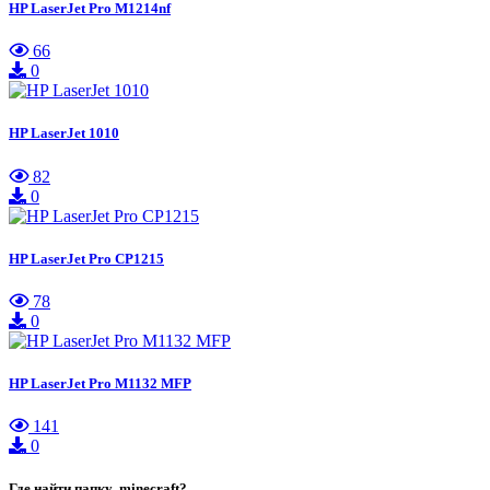
HP LaserJet Pro M1214nf
66
0
HP LaserJet 1010
82
0
HP LaserJet Pro CP1215
78
0
HP LaserJet Pro M1132 MFP
141
0
Где найти папку .minecraft?