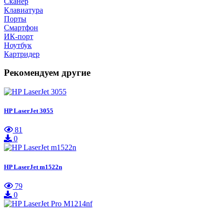
Сканер
Клавиатура
Порты
Смартфон
ИК-порт
Ноутбук
Картридер
Рекомендуем другие
HP LaserJet 3055
81
0
HP LaserJet m1522n
79
0