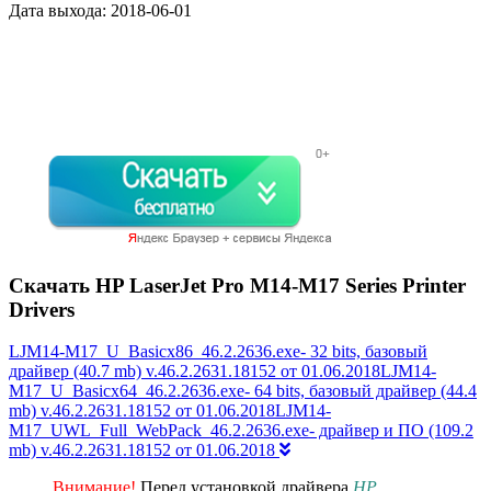
Дата выхода:
2018-06-01
Скачать HP LaserJet Pro M14-M17 Series Printer
Drivers
LJM14-M17_U_Basicx86_46.2.2636.exe- 32 bits, базовый
драйвер (40.7 mb) v.46.2.2631.18152 от 01.06.2018LJM14-
M17_U_Basicx64_46.2.2636.exe- 64 bits, базовый драйвер (44.4
mb) v.46.2.2631.18152 от 01.06.2018LJM14-
M17_UWL_Full_WebPack_46.2.2636.exe- драйвер и ПО (109.2
mb) v.46.2.2631.18152 от 01.06.2018
Внимание!
Перед установкой драйвера
HP