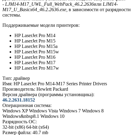
-
LJM14-M17_UWL_Full_WebPack_46.2.2636
или
LJM14-
M17_U_Basicx64_46.2.2636.exe,
в зависимости от разрядности
системы.
Поддерживаемые модели принтеров:
HP LaserJet Pro M14
HP LaserJet Pro M15
HP LaserJet Pro M15a
HP LaserJet Pro M15w
HP LaserJet Pro M16
HP LaserJet Pro M17
HP LaserJet Pro M17w
Тип:
драйвер
Имя:
HP LaserJet Pro M14-M17 Series Printer Drivers
Производитель:
Hewlett Packard
Версия драйвера (программы установщика):
46.2.2631.18152
Операционная система:
Windows XP
Windows Vista
Windows 7
Windows 8
Windows&nbsp8.1
Windows 10
Разрядность ОС:
32-bit (x86)
64-bit (x64)
Размер файла:
40.7 mb