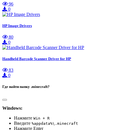
96
0
HP Image Drivers
80
0
Handheld Barcode Scanner Driver for HP
83
0
Где найти папку .minecraft?
Windows:
Нажмите
Win + R
Введите
%appdata%\.minecraft
Нажмите Enter