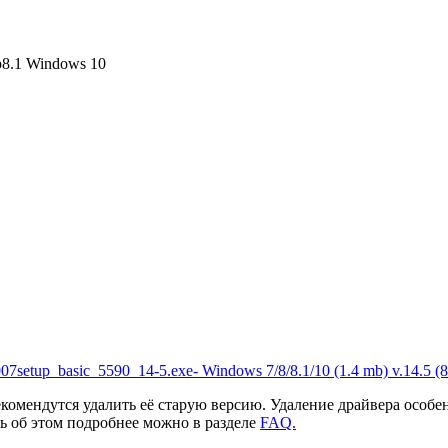
8.1
Windows 10
007setup_basic_5590_14-5.exe- Windows 7/8/8.1/10 (1.4 mb) v.14.5 (8
комендутся удалить её старую версию. Удаление драйвера особе
ть об этом подробнее можно в разделе
FAQ.