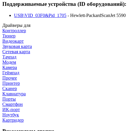
Поддерживаемые устройства (ID оборудований):
USB\VID_03F0&Pid_1705
- Hewlett-PackardScanJet 5590
Драйверы для
Контроллер
Тюнер
Видеокарт
Звуковая карта
Сетевая карта
Тачпад
Модем
Камера
Геймпад
Прочее
Принтер
Сканер
Клавиатура
Порты
Смартфон
ИК-порт
Ноутбук
Картридер