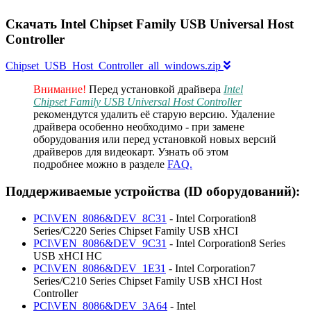
Скачать Intel Chipset Family USB Universal Host
Controller
Chipset_USB_Host_Controller_all_windows.zip
Внимание!
Перед установкой драйвера
Intel
Chipset Family USB Universal Host Controller
рекомендутся удалить её старую версию. Удаление
драйвера особенно необходимо - при замене
оборудования или перед установкой новых версий
драйверов для видеокарт. Узнать об этом
подробнее можно в разделе
FAQ.
Поддерживаемые устройства (ID оборудований):
PCI\VEN_8086&DEV_8C31
- Intel Corporation8
Series/C220 Series Chipset Family USB xHCI
PCI\VEN_8086&DEV_9C31
- Intel Corporation8 Series
USB xHCI HC
PCI\VEN_8086&DEV_1E31
- Intel Corporation7
Series/C210 Series Chipset Family USB xHCI Host
Controller
PCI\VEN_8086&DEV_3A64
- Intel