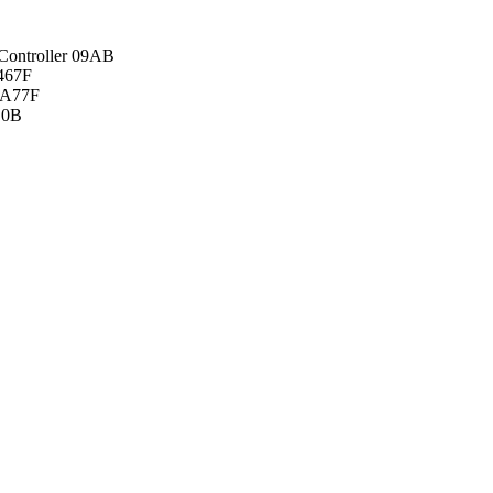
ontroller 09AB
 467F
 A77F
D0B