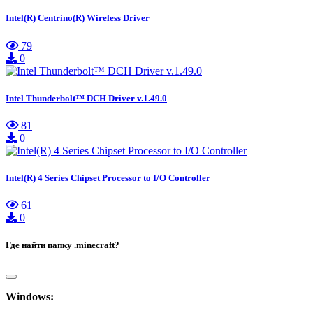
Intel(R) Centrino(R) Wireless Driver
79
0
Intel Thunderbolt™ DCH Driver v.1.49.0
81
0
Intel(R) 4 Series Chipset Processor to I/O Controller
61
0
Где найти папку .minecraft?
Windows: