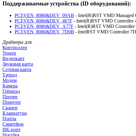
Поддерживаемые устройства (ID оборудований):
PCI\VEN_8086&DEV_09AB
- Intel(R)RST VMD Managed C
PCI\VEN_8086&DEV_467F
- Intel(R)RST VMD Controller
PCI\VEN_8086&DEV_A77F
- Intel(R)RST VMD Controller
PCI\VEN_8086&DEV_7D0B
- IntelRST VMD Controller 7
Драйверы для
Контроллер
Тюнер
Видеокарт
Звуковая карта
Сетевая карта
Тачпад
Модем
Камера
Геймпад
Прочее
Принтер
Сканер
Клавиатура
Порты
Смартфон
ИК-порт
Ноутбук