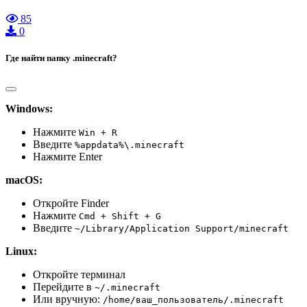
85
0
Где найти папку .minecraft?
Windows:
Нажмите
Win + R
Введите
%appdata%\.minecraft
Нажмите Enter
macOS:
Откройте Finder
Нажмите
Cmd + Shift + G
Введите
~/Library/Application Support/minecraft
Linux:
Откройте терминал
Перейдите в
~/.minecraft
Или вручную:
/home/ваш_пользователь/.minecraft