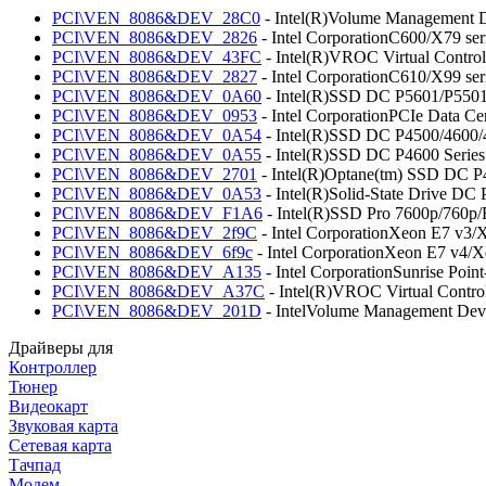
PCI\VEN_8086&DEV_28C0
- Intel(R)Volume Management 
PCI\VEN_8086&DEV_2826
- Intel CorporationC600/X79 se
PCI\VEN_8086&DEV_43FC
- Intel(R)VROC Virtual Control
PCI\VEN_8086&DEV_2827
- Intel CorporationC610/X99 se
PCI\VEN_8086&DEV_0A60
- Intel(R)SSD DC P5601/P5501
PCI\VEN_8086&DEV_0953
- Intel CorporationPCIe Data C
PCI\VEN_8086&DEV_0A54
- Intel(R)SSD DC P4500/4600/
PCI\VEN_8086&DEV_0A55
- Intel(R)SSD DC P4600 Series
PCI\VEN_8086&DEV_2701
- Intel(R)Optane(tm) SSD DC P
PCI\VEN_8086&DEV_0A53
- Intel(R)Solid-State Drive DC 
PCI\VEN_8086&DEV_F1A6
- Intel(R)SSD Pro 7600p/760p/
PCI\VEN_8086&DEV_2f9C
- Intel CorporationXeon E7 v3/
PCI\VEN_8086&DEV_6f9c
- Intel CorporationXeon E7 v4/
PCI\VEN_8086&DEV_A135
- Intel CorporationSunrise Poin
PCI\VEN_8086&DEV_A37C
- Intel(R)VROC Virtual Control
PCI\VEN_8086&DEV_201D
- IntelVolume Management De
Драйверы для
Контроллер
Тюнер
Видеокарт
Звуковая карта
Сетевая карта
Тачпад
Модем