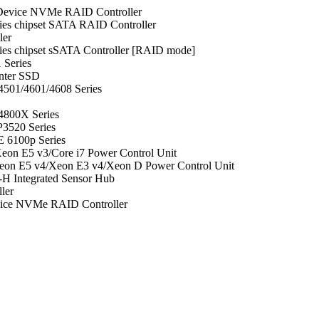
Device NVMe RAID Controller
ries chipset SATA RAID Controller
ler
ries chipset sSATA Controller [RAID mode]
 Series
enter SSD
4501/4601/4608 Series
4800X Series
P3520 Series
E 6100p Series
Xeon E5 v3/Core i7 Power Control Unit
Xeon E5 v4/Xeon E3 v4/Xeon D Power Control Unit
t-H Integrated Sensor Hub
ler
vice NVMe RAID Controller