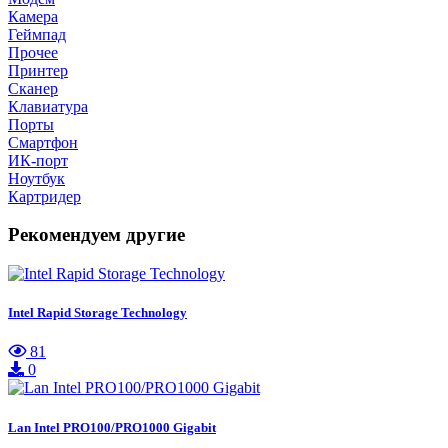
Камера
Геймпад
Прочее
Принтер
Сканер
Клавиатура
Порты
Смартфон
ИК-порт
Ноутбук
Картридер
Рекомендуем другие
Intel Rapid Storage Technology
81
0
Lan Intel PRO100/PRO1000 Gigabit