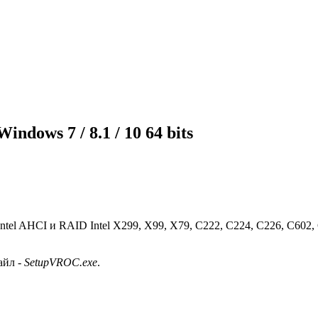
ndows 7 / 8.1 / 10 64 bits
 Intel AHCI и RAID Intel X299, X99, X79, C222, C224, C226, C602
айл -
SetupVROC.exe
.