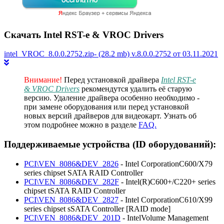
Скачать Intel RST-e & VROC Drivers
intel_VROC_8.0.0.2752.zip- (28.2 mb) v.8.0.0.2752 от 03.11.2021
Внимание!
Перед установкой драйвера
Intel RST-e
& VROC Drivers
рекомендутся удалить её старую
версию. Удаление драйвера особенно необходимо -
при замене оборудования или перед установкой
новых версий драйверов для видеокарт. Узнать об
этом подробнее можно в разделе
FAQ.
Поддерживаемые устройства (ID оборудований):
PCI\VEN_8086&DEV_2826
- Intel CorporationC600/X79
series chipset SATA RAID Controller
PCI\VEN_8086&DEV_282F
- Intel(R)C600+/C220+ series
chipset tSATA RAID Controller
PCI\VEN_8086&DEV_2827
- Intel CorporationC610/X99
series chipset sSATA Controller [RAID mode]
PCI\VEN_8086&DEV_201D
- IntelVolume Management