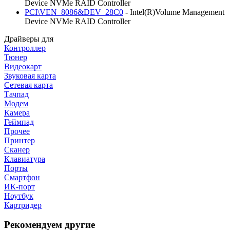
Device NVMe RAID Controller
PCI\VEN_8086&DEV_28C0
- Intel(R)Volume Management
Device NVMe RAID Controller
Драйверы для
Контроллер
Тюнер
Видеокарт
Звуковая карта
Сетевая карта
Тачпад
Модем
Камера
Геймпад
Прочее
Принтер
Сканер
Клавиатура
Порты
Смартфон
ИК-порт
Ноутбук
Картридер
Рекомендуем другие