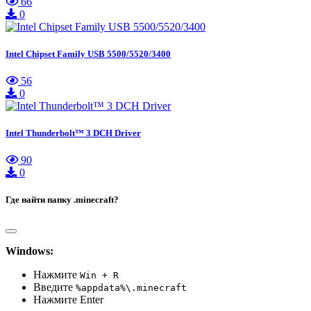
66
0
Intel Chipset Family USB 5500/5520/3400
56
0
Intel Thunderbolt™ 3 DCH Driver
90
0
Где найти папку .minecraft?
Windows:
Нажмите
Win + R
Введите
%appdata%\.minecraft
Нажмите Enter