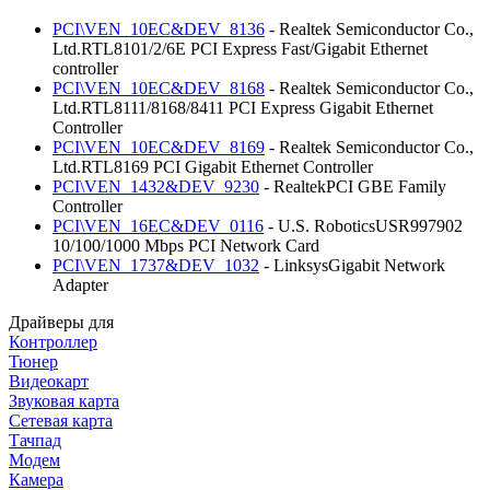
PCI\VEN_10EC&DEV_8136
- Realtek Semiconductor Co.,
Ltd.RTL8101/2/6E PCI Express Fast/Gigabit Ethernet
controller
PCI\VEN_10EC&DEV_8168
- Realtek Semiconductor Co.,
Ltd.RTL8111/8168/8411 PCI Express Gigabit Ethernet
Controller
PCI\VEN_10EC&DEV_8169
- Realtek Semiconductor Co.,
Ltd.RTL8169 PCI Gigabit Ethernet Controller
PCI\VEN_1432&DEV_9230
- RealtekPCI GBE Family
Controller
PCI\VEN_16EC&DEV_0116
- U.S. RoboticsUSR997902
10/100/1000 Mbps PCI Network Card
PCI\VEN_1737&DEV_1032
- LinksysGigabit Network
Adapter
Драйверы для
Контроллер
Тюнер
Видеокарт
Звуковая карта
Сетевая карта
Тачпад
Модем
Камера