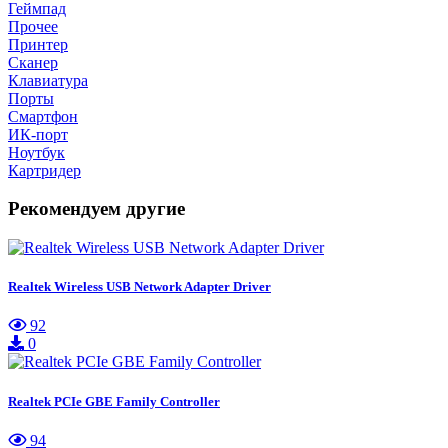
Геймпад
Прочее
Принтер
Сканер
Клавиатура
Порты
Смартфон
ИК-порт
Ноутбук
Картридер
Рекомендуем другие
Realtek Wireless USB Network Adapter Driver
92
0
Realtek PCIe GBE Family Controller
94