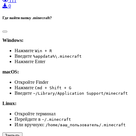
111
0
Где найти папку .minecraft?
Windows:
Нажмите
Win + R
Введите
%appdata%\.minecraft
Нажмите Enter
macOS:
Откройте Finder
Нажмите
Cmd + Shift + G
Введите
~/Library/Application Support/minecraft
Linux:
Откройте терминал
Перейдите в
~/.minecraft
Или вручную:
/home/ваш_пользователь/.minecraft
Закрыть