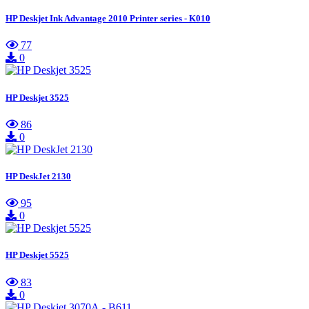
HP Deskjet Ink Advantage 2010 Printer series - K010
77
0
HP Deskjet 3525
86
0
HP DeskJet 2130
95
0
HP Deskjet 5525
83
0