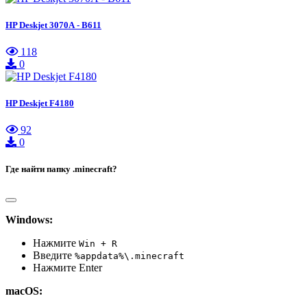
HP Deskjet 3070А - B611
118
0
HP Deskjet F4180
92
0
Где найти папку .minecraft?
Windows:
Нажмите
Win + R
Введите
%appdata%\.minecraft
Нажмите Enter
macOS: