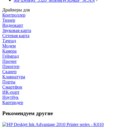
MF\Deskjet_5520_series&WSD&IP_SCAN
-
Драйверы для
Контроллер
Тюнер
Видеокарт
Звуковая карта
Сетевая карта
Тачпад
Модем
Камера
Геймпад
Прочее
Принтер
Сканер
Клавиатура
Порты
Смартфон
ИК-порт
Ноутбук
Картридер
Рекомендуем другие