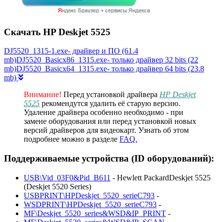
Скачать HP Deskjet 5525
DJ5520_1315-1.exe- драйвер и ПО (61.4
mb)DJ5520_Basicx86_1315.exe- только драйвер 32 bits (22
mb)DJ5520_Basicx64_1315.exe- только драйвер 64 bits (23.8
mb)
Внимание!
Перед установкой драйвера
HP Deskjet
5525
рекомендутся удалить её старую версию.
Удаление драйвера особенно необходимо - при
замене оборудования или перед установкой новых
версий драйверов для видеокарт. Узнать об этом
подробнее можно в разделе
FAQ.
Поддерживаемые устройства (ID оборудований):
USB\Vid_03F0&Pid_B611
- Hewlett PackardDeskjet 5525
(Deskjet 5520 Series)
USBPRINT\HPDeskjet_5520_serieC793
-
WSDPRINT\HPDeskjet_5520_serieC793
-
MF\Deskjet_5520_series&WSD&IP_PRINT
-