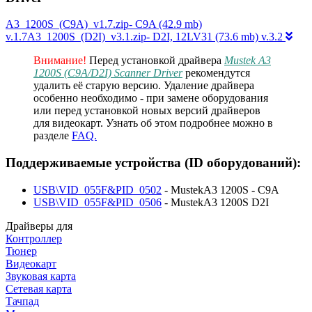
A3_1200S_(C9A)_v1.7.zip- C9A (42.9 mb)
v.1.7A3_1200S_(D2I)_v3.1.zip- D2I, 12LV31 (73.6 mb) v.3.2
Внимание!
Перед установкой драйвера
Mustek A3
1200S (C9A/D2I) Scanner Driver
рекомендутся
удалить её старую версию. Удаление драйвера
особенно необходимо - при замене оборудования
или перед установкой новых версий драйверов
для видеокарт. Узнать об этом подробнее можно в
разделе
FAQ.
Поддерживаемые устройства (ID оборудований):
USB\VID_055F&PID_0502
- MustekA3 1200S - C9A
USB\VID_055F&PID_0506
- MustekA3 1200S D2I
Драйверы для
Контроллер
Тюнер
Видеокарт
Звуковая карта
Сетевая карта
Тачпад