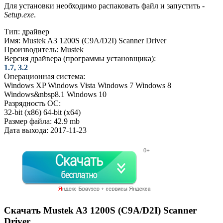
Для установки необходимо распаковать файл и запустить -
Setup.exe
.
Тип:
драйвер
Имя:
Mustek A3 1200S (C9A/D2I) Scanner Driver
Производитель:
Mustek
Версия драйвера (программы установщика):
1.7, 3.2
Операционная система:
Windows XP
Windows Vista
Windows 7
Windows 8
Windows&nbsp8.1
Windows 10
Разрядность ОС:
32-bit (x86)
64-bit (x64)
Размер файла:
42.9 mb
Дата выхода:
2017-11-23
Скачать Mustek A3 1200S (C9A/D2I) Scanner
Driver