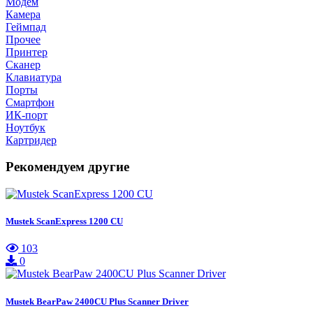
Модем
Камера
Геймпад
Прочее
Принтер
Сканер
Клавиатура
Порты
Смартфон
ИК-порт
Ноутбук
Картридер
Рекомендуем другие
Mustek ScanExpress 1200 CU
103
0
Mustek BearPaw 2400CU Plus Scanner Driver