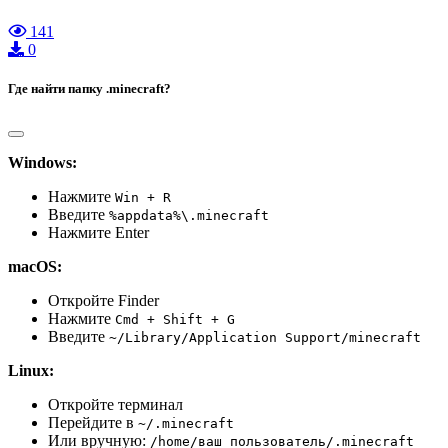
141
0
Где найти папку .minecraft?
Windows:
Нажмите
Win + R
Введите
%appdata%\.minecraft
Нажмите Enter
macOS:
Откройте Finder
Нажмите
Cmd + Shift + G
Введите
~/Library/Application Support/minecraft
Linux:
Откройте терминал
Перейдите в
~/.minecraft
Или вручную:
/home/ваш_пользователь/.minecraft