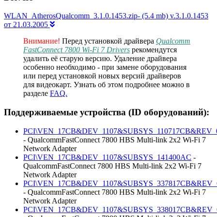
WLAN_AtherosQualcomm_3.1.0.1453.zip- (5.4 mb) v.3.1.0.1453
от 21.03.2005
Внимание!
Перед установкой драйвера
Qualcomm
FastConnect 7800 Wi-Fi 7 Drivers
рекомендутся
удалить её старую версию. Удаление драйвера
особенно необходимо - при замене оборудования
или перед установкой новых версий драйверов
для видеокарт. Узнать об этом подробнее можно в
разделе
FAQ.
Поддерживаемые устройства (ID оборудований):
PCI\VEN_17CB&DEV_1107&SUBSYS_110717CB&REV_
- QualcommFastConnect 7800 HBS Multi-link 2x2 Wi-Fi 7
Network Adapter
PCI\VEN_17CB&DEV_1107&SUBSYS_141400AC
-
QualcommFastConnect 7800 HBS Multi-link 2x2 Wi-Fi 7
Network Adapter
PCI\VEN_17CB&DEV_1107&SUBSYS_337817CB&REV_
- QualcommFastConnect 7800 HBS Multi-link 2x2 Wi-Fi 7
Network Adapter
PCI\VEN_17CB&DEV_1107&SUBSYS_338017CB&REV_