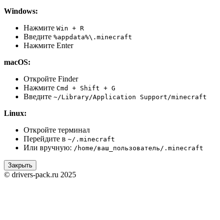
Windows:
Нажмите
Win + R
Введите
%appdata%\.minecraft
Нажмите Enter
macOS:
Откройте Finder
Нажмите
Cmd + Shift + G
Введите
~/Library/Application Support/minecraft
Linux:
Откройте терминал
Перейдите в
~/.minecraft
Или вручную:
/home/ваш_пользователь/.minecraft
Закрыть
© drivers-pack.ru 2025