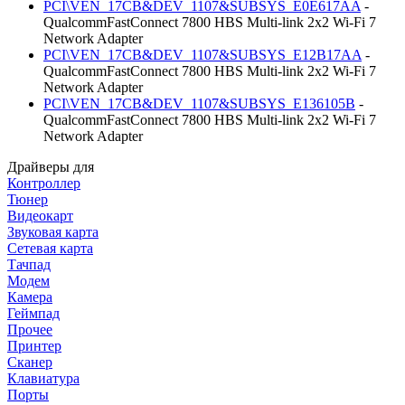
PCI\VEN_17CB&DEV_1107&SUBSYS_E0E617AA
-
QualcommFastConnect 7800 HBS Multi-link 2x2 Wi-Fi 7
Network Adapter
PCI\VEN_17CB&DEV_1107&SUBSYS_E12B17AA
-
QualcommFastConnect 7800 HBS Multi-link 2x2 Wi-Fi 7
Network Adapter
PCI\VEN_17CB&DEV_1107&SUBSYS_E136105B
-
QualcommFastConnect 7800 HBS Multi-link 2x2 Wi-Fi 7
Network Adapter
Драйверы для
Контроллер
Тюнер
Видеокарт
Звуковая карта
Сетевая карта
Тачпад
Модем
Камера
Геймпад
Прочее
Принтер
Сканер
Клавиатура
Порты