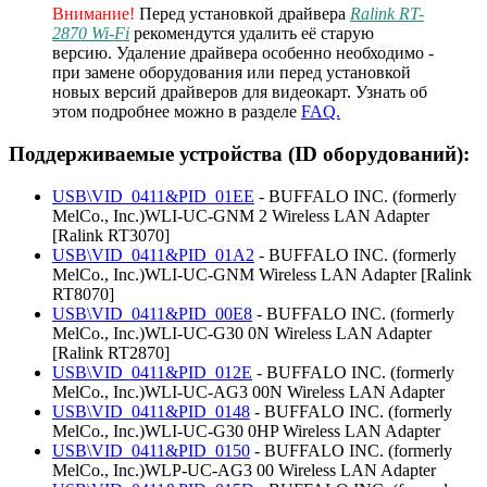
Внимание!
Перед установкой драйвера
Ralink RT-
2870 Wi-Fi
рекомендутся удалить её старую
версию. Удаление драйвера особенно необходимо -
при замене оборудования или перед установкой
новых версий драйверов для видеокарт. Узнать об
этом подробнее можно в разделе
FAQ.
Поддерживаемые устройства (ID оборудований):
USB\VID_0411&PID_01EE
- BUFFALO INC. (formerly
MelCo., Inc.)WLI-UC-GNM 2 Wireless LAN Adapter
[Ralink RT3070]
USB\VID_0411&PID_01A2
- BUFFALO INC. (formerly
MelCo., Inc.)WLI-UC-GNM Wireless LAN Adapter [Ralink
RT8070]
USB\VID_0411&PID_00E8
- BUFFALO INC. (formerly
MelCo., Inc.)WLI-UC-G30 0N Wireless LAN Adapter
[Ralink RT2870]
USB\VID_0411&PID_012E
- BUFFALO INC. (formerly
MelCo., Inc.)WLI-UC-AG3 00N Wireless LAN Adapter
USB\VID_0411&PID_0148
- BUFFALO INC. (formerly
MelCo., Inc.)WLI-UC-G30 0HP Wireless LAN Adapter
USB\VID_0411&PID_0150
- BUFFALO INC. (formerly
MelCo., Inc.)WLP-UC-AG3 00 Wireless LAN Adapter