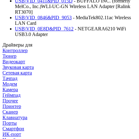
USB\VID_0411&PID_015D
- BUFFALO INC. (formerly
MelCo., Inc.)WLI-UC-GN Wireless LAN Adapter [Ralink
RT3070]
USB\VID_0846&PID_9053
- MediaTek802.11ac Wireless
LAN Card
USB\VID_0E8D&PID_7612
- NETGEARA6210 WiFi
USB3.0 Adapter
Драйверы для
Контроллер
Тюнер
Видеокарт
Звуковая карта
Сетевая карта
Тачпад
Модем
Камера
Геймпад
Прочее
Принтер
Сканер
Клавиатура
Порты
Смартфон
ИК-порт