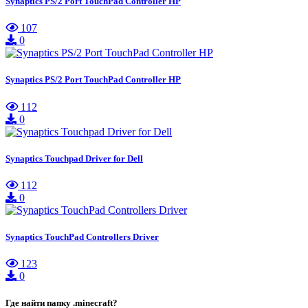
Synaptics PS/2 Port TouchPad Controller HP
107
0
Synaptics PS/2 Port TouchPad Controller HP
112
0
Synaptics Touchpad Driver for Dell
112
0
Synaptics TouchPad Controllers Driver
123
0
Где найти папку .minecraft?