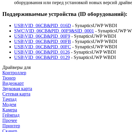
оборудования или перед установкой новых версий драйве
Поддерживаемые устройства (ID оборудований):
USB\VID_06CB&PID_016D
- SynapticsUWP WBDI
SWC\VID_06CB&PID_00F9&SID_0001
- SynapticsUWP 
USB\VID_06CB&PID_00F9
- SynapticsUWP WBDI
USB\VID_06CB&PID_00FB
- SynapticsUWP WBDI
USB\VID_06CB&PID_00FC
- SynapticsUWP WBDI
USB\VID_06CB&PID_0126
- SynapticsUWP WBDI
USB\VID_06CB&PID_0129
- SynapticsUWP WBDI
Драйверы для
Контроллер
Тюнер
Видеокарт
Звуковая карта
Сетевая карта
Тачпад
Модем
Камера
Геймпад
Прочее
Принтер
Сканер