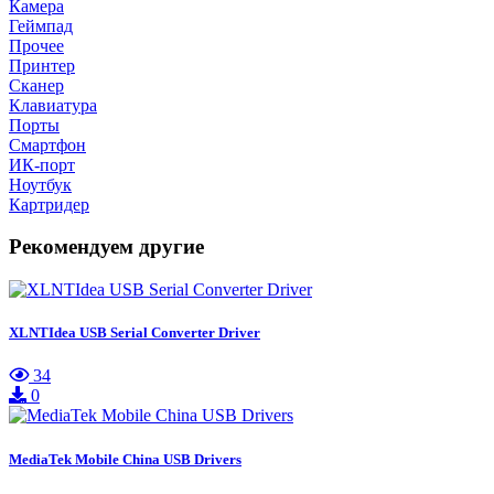
Камера
Геймпад
Прочее
Принтер
Сканер
Клавиатура
Порты
Смартфон
ИК-порт
Ноутбук
Картридер
Рекомендуем другие
XLNTIdea USB Serial Converter Driver
34
0
MediaTek Mobile China USB Drivers