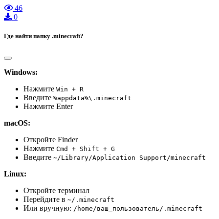
46
0
Где найти папку .minecraft?
Windows:
Нажмите
Win + R
Введите
%appdata%\.minecraft
Нажмите Enter
macOS:
Откройте Finder
Нажмите
Cmd + Shift + G
Введите
~/Library/Application Support/minecraft
Linux:
Откройте терминал
Перейдите в
~/.minecraft
Или вручную:
/home/ваш_пользователь/.minecraft