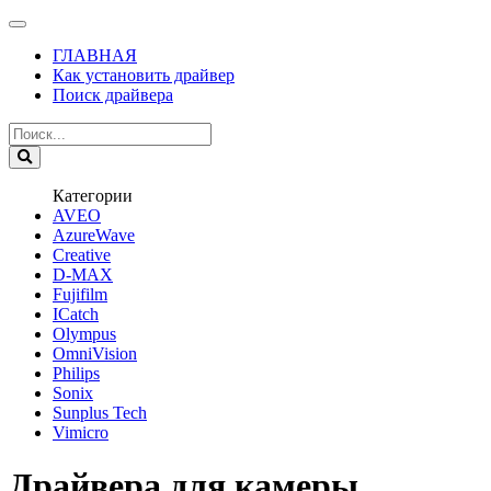
ГЛАВНАЯ
Как установить драйвер
Поиск драйвера
Категории
AVEO
AzureWave
Creative
D-MAX
Fujifilm
ICatch
Olympus
OmniVision
Philips
Sonix
Sunplus Tech
Vimicro
Драйвера для камеры