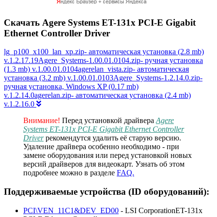
Скачать Agere Systems ET-131x PCI-E Gigabit
Ethernet Controller Driver
lg_p100_x100_lan_xp.zip- автоматическая установка (2.8 mb)
v.1.2.17.19Agere_Systems-1.00.01.0104.zip- ручная установка
(1.3 mb) v.1.00.01.0104agerelan_vista.zip- автоматическая
установка (3.2 mb) v.1.00.01.0103Agere_Systems-1.2.14.0.zip-
ручная установка, Windows XP (0.17 mb)
v.1.2.14.0agerelan.zip- автоматическая установка (2.4 mb)
v.1.2.16.0
Внимание!
Перед установкой драйвера
Agere
Systems ET-131x PCI-E Gigabit Ethernet Controller
Driver
рекомендутся удалить её старую версию.
Удаление драйвера особенно необходимо - при
замене оборудования или перед установкой новых
версий драйверов для видеокарт. Узнать об этом
подробнее можно в разделе
FAQ.
Поддерживаемые устройства (ID оборудований):
PCI\VEN_11C1&DEV_ED00
- LSI CorporationET-131x