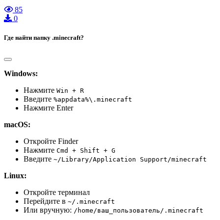
85
0
Где найти папку .minecraft?
Windows:
Нажмите
Win + R
Введите
%appdata%\.minecraft
Нажмите Enter
macOS:
Откройте Finder
Нажмите
Cmd + Shift + G
Введите
~/Library/Application Support/minecraft
Linux:
Откройте терминал
Перейдите в
~/.minecraft
Или вручную:
/home/ваш_пользователь/.minecraft