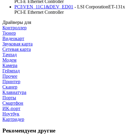
PCI-E Ethernet Controller
PCI\VEN_11C1&DEV_ED01
- LSI CorporationET-131x
PCI-E Ethernet Controller
Драйверы для
Контроллер
Тюнер
Видеокарт
Звуковая карта
Сетевая карта
Тачпад
Модем
Камера
Геймпад
Прочее
Принтер
Сканер
Клавиатура
Порты
Смартфон
ИК-порт
Ноутбук
Картридер
Рекомендуем другие