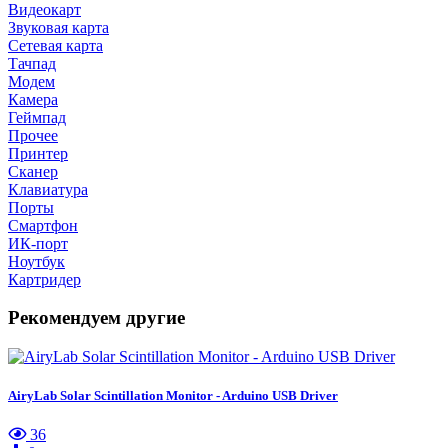
Видеокарт
Звуковая карта
Сетевая карта
Тачпад
Модем
Камера
Геймпад
Прочее
Принтер
Сканер
Клавиатура
Порты
Смартфон
ИК-порт
Ноутбук
Картридер
Рекомендуем другие
AiryLab Solar Scintillation Monitor - Arduino USB Driver
36