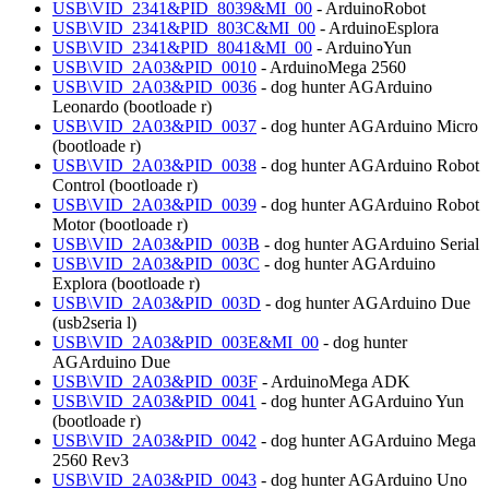
USB\VID_2341&PID_8039&MI_00
- ArduinoRobot
USB\VID_2341&PID_803C&MI_00
- ArduinoEsplora
USB\VID_2341&PID_8041&MI_00
- ArduinoYun
USB\VID_2A03&PID_0010
- ArduinoMega 2560
USB\VID_2A03&PID_0036
- dog hunter AGArduino
Leonardo (bootloade r)
USB\VID_2A03&PID_0037
- dog hunter AGArduino Micro
(bootloade r)
USB\VID_2A03&PID_0038
- dog hunter AGArduino Robot
Control (bootloade r)
USB\VID_2A03&PID_0039
- dog hunter AGArduino Robot
Motor (bootloade r)
USB\VID_2A03&PID_003B
- dog hunter AGArduino Serial
USB\VID_2A03&PID_003C
- dog hunter AGArduino
Explora (bootloade r)
USB\VID_2A03&PID_003D
- dog hunter AGArduino Due
(usb2seria l)
USB\VID_2A03&PID_003E&MI_00
- dog hunter
AGArduino Due
USB\VID_2A03&PID_003F
- ArduinoMega ADK
USB\VID_2A03&PID_0041
- dog hunter AGArduino Yun
(bootloade r)
USB\VID_2A03&PID_0042
- dog hunter AGArduino Mega
2560 Rev3
USB\VID_2A03&PID_0043
- dog hunter AGArduino Uno