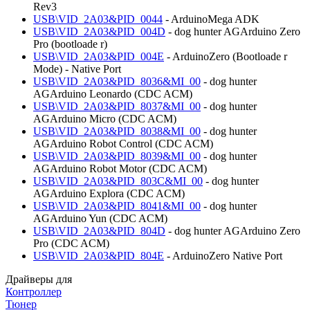
Rev3
USB\VID_2A03&PID_0044
- ArduinoMega ADK
USB\VID_2A03&PID_004D
- dog hunter AGArduino Zero
Pro (bootloade r)
USB\VID_2A03&PID_004E
- ArduinoZero (Bootloade r
Mode) - Native Port
USB\VID_2A03&PID_8036&MI_00
- dog hunter
AGArduino Leonardo (CDC ACM)
USB\VID_2A03&PID_8037&MI_00
- dog hunter
AGArduino Micro (CDC ACM)
USB\VID_2A03&PID_8038&MI_00
- dog hunter
AGArduino Robot Control (CDC ACM)
USB\VID_2A03&PID_8039&MI_00
- dog hunter
AGArduino Robot Motor (CDC ACM)
USB\VID_2A03&PID_803C&MI_00
- dog hunter
AGArduino Explora (CDC ACM)
USB\VID_2A03&PID_8041&MI_00
- dog hunter
AGArduino Yun (CDC ACM)
USB\VID_2A03&PID_804D
- dog hunter AGArduino Zero
Pro (CDC ACM)
USB\VID_2A03&PID_804E
- ArduinoZero Native Port
Драйверы для
Контроллер
Тюнер