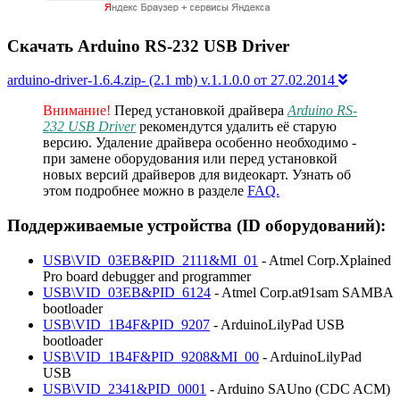
Скачать Arduino RS-232 USB Driver
arduino-driver-1.6.4.zip- (2.1 mb) v.1.1.0.0 от 27.02.2014
Внимание!
Перед установкой драйвера
Arduino RS-
232 USB Driver
рекомендутся удалить её старую
версию. Удаление драйвера особенно необходимо -
при замене оборудования или перед установкой
новых версий драйверов для видеокарт. Узнать об
этом подробнее можно в разделе
FAQ.
Поддерживаемые устройства (ID оборудований):
USB\VID_03EB&PID_2111&MI_01
- Atmel Corp.Xplained
Pro board debugger and programmer
USB\VID_03EB&PID_6124
- Atmel Corp.at91sam SAMBA
bootloader
USB\VID_1B4F&PID_9207
- ArduinoLilyPad USB
bootloader
USB\VID_1B4F&PID_9208&MI_00
- ArduinoLilyPad
USB
USB\VID_2341&PID_0001
- Arduino SAUno (CDC ACM)