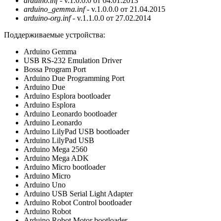
arduino.inf
- v.1.0.0.0 от 04.01.2013
arduino_gemma.inf
- v.1.0.0.0 от 21.04.2015
arduino-org.inf
- v.1.1.0.0 от 27.02.2014
Поддерживаемые устройства:
Arduino Gemma
USB RS-232 Emulation Driver
Bossa Program Port
Arduino Due Programming Port
Arduino Due
Arduino Esplora bootloader
Arduino Esplora
Arduino Leonardo bootloader
Arduino Leonardo
Arduino LilyPad USB bootloader
Arduino LilyPad USB
Arduino Mega 2560
Arduino Mega ADK
Arduino Micro bootloader
Arduino Micro
Arduino Uno
Arduino USB Serial Light Adapter
Arduino Robot Control bootloader
Arduino Robot
Arduino Robot Motor bootloader