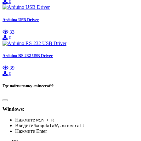
0
Arduino USB Driver
33
0
Arduino RS-232 USB Driver
39
0
Где найти папку .minecraft?
Windows:
Нажмите
Win + R
Введите
%appdata%\.minecraft
Нажмите Enter