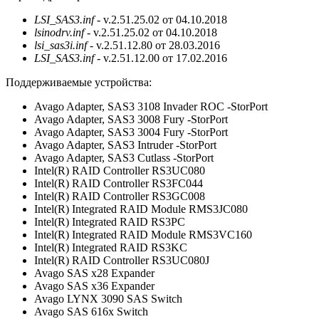
LSI_SAS3.inf
- v.2.51.25.02 от 04.10.2018
lsinodrv.inf
- v.2.51.25.02 от 04.10.2018
lsi_sas3i.inf
- v.2.51.12.80 от 28.03.2016
LSI_SAS3.inf
- v.2.51.12.00 от 17.02.2016
Поддерживаемые устройства:
Avago Adapter, SAS3 3108 Invader ROC -StorPort
Avago Adapter, SAS3 3008 Fury -StorPort
Avago Adapter, SAS3 3004 Fury -StorPort
Avago Adapter, SAS3 Intruder -StorPort
Avago Adapter, SAS3 Cutlass -StorPort
Intel(R) RAID Controller RS3UC080
Intel(R) RAID Controller RS3FC044
Intel(R) RAID Controller RS3GC008
Intel(R) Integrated RAID Module RMS3JC080
Intel(R) Integrated RAID RS3PC
Intel(R) Integrated RAID Module RMS3VC160
Intel(R) Integrated RAID RS3KC
Intel(R) RAID Controller RS3UC080J
Avago SAS x28 Expander
Avago SAS x36 Expander
Avago LYNX 3090 SAS Switch
Avago SAS 616x Switch