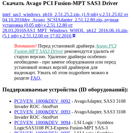
Скачать Avago PCI Fusion-MPT SAS3 Driver
intel_sas3_windows_ph16_2.51.25.2.zip- (1.9 mb) v.2.51.25.02 от
04.10.2018drv_Avago_SCSIAdapter_2.51.12.80.zip- ручная
установка (0.05 mb) v.2.51.12.80 от
28.03.2016SAS3_MPT_Windows_WHQL_ph12_2016.06.16.zip-
(5.1 mb) v.2.51.12.00 от 17.02.2016
Внимание!
Перед установкой драйвера
Avago PCI
Fusion-MPT SAS3 Driver
рекомендутся удалить её
старую версию. Удаление драйвера особенно
необходимо - при замене оборудования или перед
установкой новых версий драйверов для
видеокарт. Узнать об этом подробнее можно в
разделе
FAQ.
Поддерживаемые устройства (ID оборудований):
PCI\VEN_1000&DEV_0092
- AvagoAdapter, SAS3 3108
Invader ROC -StorPort
PCI\VEN_1000&DEV_0093
- AvagoAdapter, SAS3 3108
Invader ROC -StorPort
PCI\VEN_1000&DEV_0094
- LSI Logic / Symbios
LogicSAS3108 PCI-Express Fusion-MPT SAS-3