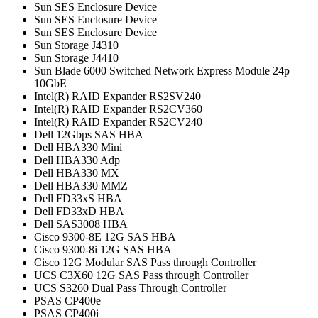
Sun SES Enclosure Device
Sun SES Enclosure Device
Sun SES Enclosure Device
Sun Storage J4310
Sun Storage J4410
Sun Blade 6000 Switched Network Express Module 24p
10GbE
Intel(R) RAID Expander RS2SV240
Intel(R) RAID Expander RS2CV360
Intel(R) RAID Expander RS2CV240
Dell 12Gbps SAS HBA
Dell HBA330 Mini
Dell HBA330 Adp
Dell HBA330 MX
Dell HBA330 MMZ
Dell FD33xS HBA
Dell FD33xD HBA
Dell SAS3008 HBA
Cisco 9300-8E 12G SAS HBA
Cisco 9300-8i 12G SAS HBA
Cisco 12G Modular SAS Pass through Controller
UCS C3X60 12G SAS Pass through Controller
UCS S3260 Dual Pass Through Controller
PSAS CP400e
PSAS CP400i