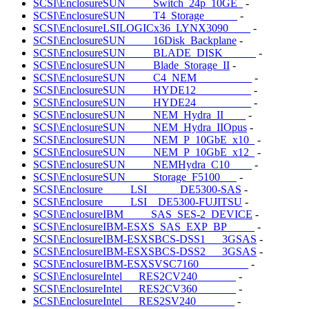
SCSI\EnclosureSUN_____Switch_24p_10GE_
-
SCSI\EnclosureSUN_____T4_Storage______
-
SCSI\EnclosureLSILOGICx36_LYNX3090____
-
SCSI\EnclosureSUN_____16Disk_Backplane
-
SCSI\EnclosureSUN_____BLADE_DISK______
-
SCSI\EnclosureSUN_____Blade_Storage_II
-
SCSI\EnclosureSUN_____C4_NEM__________
-
SCSI\EnclosureSUN_____HYDE12__________
-
SCSI\EnclosureSUN_____HYDE24__________
-
SCSI\EnclosureSUN_____NEM_Hydra_II____
-
SCSI\EnclosureSUN_____NEM_Hydra_IIOpus
-
SCSI\EnclosureSUN_____NEM_P_10GbE_x10_
-
SCSI\EnclosureSUN_____NEM_P_10GbE_x12_
-
SCSI\EnclosureSUN_____NEMHydra_C10____
-
SCSI\EnclosureSUN_____Storage_F5100___
-
SCSI\Enclosure_____LSI______DE5300-SAS
-
SCSI\Enclosure_____LSI__DE5300-FUJITSU
-
SCSI\EnclosureIBM_____SAS_SES-2_DEVICE
-
SCSI\EnclosureIBM-ESXS_SAS_EXP_BP_____
-
SCSI\EnclosureIBM-ESXSBCS-DSS1___3GSAS
-
SCSI\EnclosureIBM-ESXSBCS-DSS2___3GSAS
-
SCSI\EnclosureIBM-ESXSVSC7160_________
-
SCSI\EnclosureIntel___RES2CV240_______
-
SCSI\EnclosureIntel___RES2CV360_______
-
SCSI\EnclosureIntel___RES2SV240_______
-