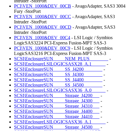
Intruder -StorPort
PCI\VEN_1000&DEV_00CB
- AvagoAdapter, SAS3 3004
Fury -StorPort
PCI\VEN_1000&DEV_00CC
- AvagoAdapter, SAS3
Intruder -StorPort
PCI\VEN_1000&DEV_00CD
- AvagoAdapter, SAS3
Intruder -StorPort
PCI\VEN_1000&DEV_00C4
- LSI Logic / Symbios
LogicSAS3224 PCI-Express Fusion-MPT SAS-3
PCI\VEN_1000&DEV_00C9
- LSI Logic / Symbios
LogicSAS3216 PCI-Express Fusion-MPT SAS-3
SCSI\EnclosureSUN_____NEM_PLUS________
-
SCSI\EnclosureLSILOGICSASX28_A.1______
-
SCSI\EnclosureSUN_____SS_J4200________
-
SCSI\EnclosureSUN_____SS_J4300________
-
SCSI\EnclosureSUN_____SS_J4400________
-
SCSI\EnclosureSUN_____SS_J4500________
-
SCSI\EnclosureLSILOGICSASX36_A.0______
-
SCSI\EnclosureSUN_____Storage_J4200___
-
SCSI\EnclosureSUN_____Storage_J4300___
-
SCSI\EnclosureSUN_____Storage_J4310___
-
SCSI\EnclosureSUN_____Storage_J4400___
-
SCSI\EnclosureSUN_____Storage_J4410___
-
SCSI\EnclosureLSILOGICSASX36_A.1______
-
SCSI\EnclosureSUN_____Storage_J4500___
-