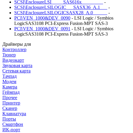
SCSI\EnclosureLSI_____SAS616x_________
-
SCSI\EnclosureLSILOGIC___SASX36_A.1___
-
SCSI\EnclosureLSILOGICSASX28_A.0______
-
PCI\VEN_1000&DEV_0090
- LSI Logic / Symbios
LogicSAS3108 PCI-Express Fusion-MPT SAS-3
PCI\VEN_1000&DEV_0091
- LSI Logic / Symbios
LogicSAS3108 PCI-Express Fusion-MPT SAS-3
Драйверы для
Контроллер
Тюнер
Видеокарт
Звуковая карта
Сетевая карта
Тачпад
Модем
Камера
Геймпад
Прочее
Принтер
Сканер
Клавиатура
Порты
Смартфон
ИК-порт