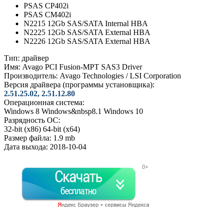
PSAS CP402i
PSAS CM402i
N2215 12Gb SAS/SATA Internal HBA
N2225 12Gb SAS/SATA External HBA
N2226 12Gb SAS/SATA External HBA
Тип:
драйвер
Имя:
Avago PCI Fusion-MPT SAS3 Driver
Производитель:
Avago Technologies / LSI Corporation
Версия драйвера (программы установщика):
2.51.25.02, 2.51.12.80
Операционная система:
Windows 8
Windows&nbsp8.1
Windows 10
Разрядность ОС:
32-bit (x86)
64-bit (x64)
Размер файла:
1.9 mb
Дата выхода:
2018-10-04