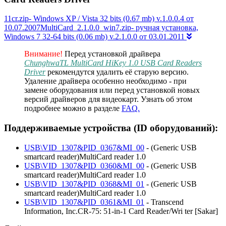
11cr.zip- Windows XP / Vista 32 bits (0.67 mb) v.1.0.0.4 от
10.07.2007MultiCard_2.1.0.0_win7.zip- ручная установка,
Windows 7 32-64 bits (0.06 mb) v.2.1.0.0 от 03.01.2011
Внимание!
Перед установкой драйвера
ChunghwaTL MultiCard HiKey 1.0 USB Card Readers
Driver
рекомендутся удалить её старую версию.
Удаление драйвера особенно необходимо - при
замене оборудования или перед установкой новых
версий драйверов для видеокарт. Узнать об этом
подробнее можно в разделе
FAQ.
Поддерживаемые устройства (ID оборудований):
USB\VID_1307&PID_0367&MI_00
- (Generic USB
smartcard reader)MultiCard reader 1.0
USB\VID_1307&PID_0360&MI_00
- (Generic USB
smartcard reader)MultiCard reader 1.0
USB\VID_1307&PID_0368&MI_01
- (Generic USB
smartcard reader)MultiCard reader 1.0
USB\VID_1307&PID_0361&MI_01
- Transcend
Information, Inc.CR-75: 51-in-1 Card Reader/Wri ter [Sakar]