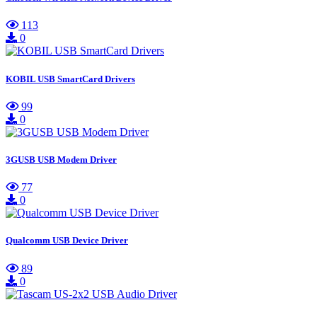
113
0
KOBIL USB SmartCard Drivers
99
0
3GUSB USB Modem Driver
77
0
Qualcomm USB Device Driver
89
0