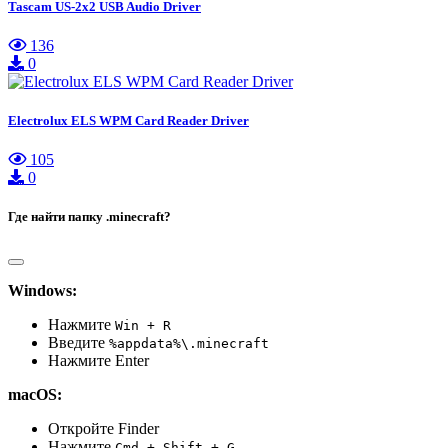
Tascam US-2x2 USB Audio Driver
136
0
Electrolux ELS WPM Card Reader Driver
105
0
Где найти папку .minecraft?
Windows:
Нажмите
Win + R
Введите
%appdata%\.minecraft
Нажмите Enter
macOS:
Откройте Finder
Нажмите
Cmd + Shift + G