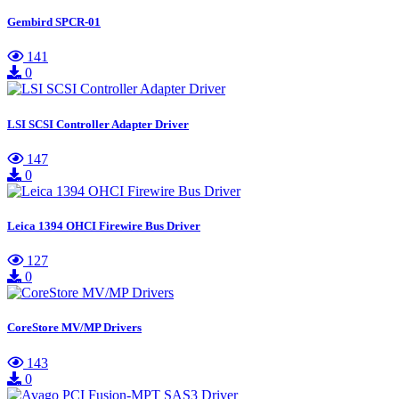
Gembird SPCR-01
141
0
LSI SCSI Controller Adapter Driver
147
0
Leica 1394 OHCI Firewire Bus Driver
127
0
CoreStore MV/MP Drivers
143
0