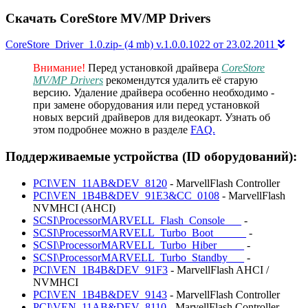
Скачать CoreStore MV/MP Drivers
CoreStore_Driver_1.0.zip- (4 mb) v.1.0.0.1022 от 23.02.2011
Внимание!
Перед установкой драйвера
CoreStore
MV/MP Drivers
рекомендутся удалить её старую
версию. Удаление драйвера особенно необходимо -
при замене оборудования или перед установкой
новых версий драйверов для видеокарт. Узнать об
этом подробнее можно в разделе
FAQ.
Поддерживаемые устройства (ID оборудований):
PCI\VEN_11AB&DEV_8120
- MarvellFlash Controller
PCI\VEN_1B4B&DEV_91E3&CC_0108
- MarvellFlash
NVMHCI (AHCI)
SCSI\ProcessorMARVELL_Flash_Console___
-
SCSI\ProcessorMARVELL_Turbo_Boot______
-
SCSI\ProcessorMARVELL_Turbo_Hiber_____
-
SCSI\ProcessorMARVELL_Turbo_Standby___
-
PCI\VEN_1B4B&DEV_91F3
- MarvellFlash AHCI /
NVMHCI
PCI\VEN_1B4B&DEV_9143
- MarvellFlash Controller
PCI\VEN_11AB&DEV_8110
- MarvellFlash Controller