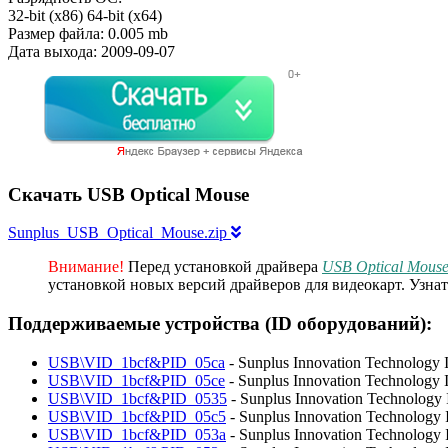
32-bit (x86)
64-bit (x64)
Размер файла:
0.005 mb
Дата выхода:
2009-09-07
Скачать USB Optical Mouse
Sunplus_USB_Optical_Mouse.zip
Внимание!
Перед установкой драйвера
USB Optical Mous
установкой новых версий драйверов для видеокарт. Узна
Поддерживаемые устройства (ID оборудований):
USB\VID_1bcf&PID_05ca
- Sunplus Innovation Technology
USB\VID_1bcf&PID_05ce
- Sunplus Innovation Technology
USB\VID_1bcf&PID_0535
- Sunplus Innovation Technology
USB\VID_1bcf&PID_05c5
- Sunplus Innovation Technology
USB\VID_1bcf&PID_053a
- Sunplus Innovation Technology 