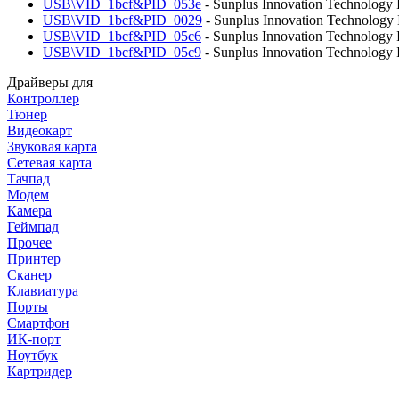
USB\VID_1bcf&PID_053e
- Sunplus Innovation Technology
USB\VID_1bcf&PID_0029
- Sunplus Innovation Technology
USB\VID_1bcf&PID_05c6
- Sunplus Innovation Technology
USB\VID_1bcf&PID_05c9
- Sunplus Innovation Technology
Драйверы для
Контроллер
Тюнер
Видеокарт
Звуковая карта
Сетевая карта
Тачпад
Модем
Камера
Геймпад
Прочее
Принтер
Сканер
Клавиатура
Порты
Смартфон
ИК-порт
Ноутбук
Картридер