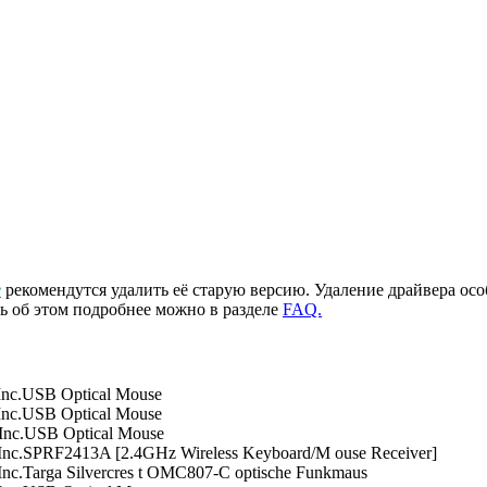
e
рекомендутся удалить её старую версию. Удаление драйвера осо
ть об этом подробнее можно в разделе
FAQ.
 Inc.USB Optical Mouse
 Inc.USB Optical Mouse
 Inc.USB Optical Mouse
 Inc.SPRF2413A [2.4GHz Wireless Keyboard/M ouse Receiver]
Inc.Targa Silvercres t OMC807-C optische Funkmaus