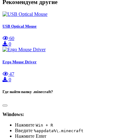
Рекомендуем другие
USB Optical Mouse
60
0
Ergo Mouse Driver
47
0
Где найти папку .minecraft?
Windows:
Нажмите
Win + R
Введите
%appdata%\.minecraft
Нажмите Enter