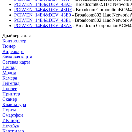
PCI\VEN_14E4&DEV_43A5
- Broadcom802.11ac Network 
PCI\VEN_14E4&DEV_43DF
- Broadcom CorporationBCM43
PCI\VEN_14E4&DEV_43E0
- Broadcom802.11ac Network A
PCI\VEN_14E4&DEV_43E1
- Broadcom802.11ac Network A
PCI\VEN_14E4&DEV_43A3
- Broadcom CorporationBCM435
Драйверы для
Контроллер
Тюнер
Видеокарт
Звуковая карта
Сетевая карта
Тачпад
Модем
Камера
Геймпад
Прочее
Принтер
Сканер
Клавиатура
Порты
Смартфон
ИК-порт
Ноутбук
Картридер