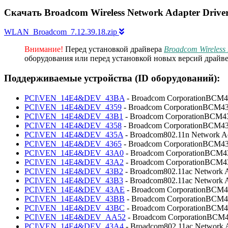
Скачать Broadcom Wireless Network Adapter Drive
WLAN_Broadcom_7.12.39.18.zip
Внимание!
Перед установкой драйвера
Broadcom Wireless 
оборудования или перед установкой новых версий драйве
Поддерживаемые устройства (ID оборудований):
PCI\VEN_14E4&DEV_43BA
- Broadcom CorporationBCM4
PCI\VEN_14E4&DEV_4359
- Broadcom CorporationBCM432
PCI\VEN_14E4&DEV_43B1
- Broadcom CorporationBCM435
PCI\VEN_14E4&DEV_4358
- Broadcom CorporationBCM43
PCI\VEN_14E4&DEV_435A
- Broadcom802.11n Network A
PCI\VEN_14E4&DEV_4365
- Broadcom CorporationBCM43
PCI\VEN_14E4&DEV_43A0
- Broadcom CorporationBCM436
PCI\VEN_14E4&DEV_43A2
- Broadcom CorporationBCM436
PCI\VEN_14E4&DEV_43B2
- Broadcom802.11ac Network A
PCI\VEN_14E4&DEV_43B3
- Broadcom802.11ac Network A
PCI\VEN_14E4&DEV_43AE
- Broadcom CorporationBCM43
PCI\VEN_14E4&DEV_43BB
- Broadcom CorporationBCM4
PCI\VEN_14E4&DEV_43BC
- Broadcom CorporationBCM4
PCI\VEN_14E4&DEV_AA52
- Broadcom CorporationBCM4
PCI\VEN_14E4&DEV_43A4
- Broadcom802.11ac Network 