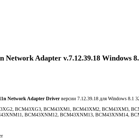
 Network Adapter v.7.12.39.18 Windows 8
11n Network Adapter Driver
версии 7.12.39.18 для Windows 8.1 32
M43XG2, BCM43XG3, BCM43XM1, BCM43XM2, BCM43XM3, BC
M43XNM11, BCM43XNM12, BCM43XNM13, BCM43XNM14, B
er