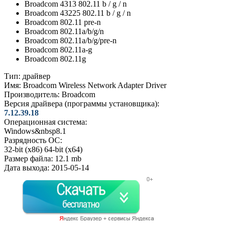
Broadcom 4313 802.11 b / g / n
Broadcom 43225 802.11 b / g / n
Broadcom 802.11 pre-n
Broadcom 802.11a/b/g/n
Broadcom 802.11a/b/g/pre-n
Broadcom 802.11a-g
Broadcom 802.11g
Тип:
драйвер
Имя:
Broadcom Wireless Network Adapter Driver
Производитель:
Broadcom
Версия драйвера (программы установщика):
7.12.39.18
Операционная система:
Windows&nbsp8.1
Разрядность ОС:
32-bit (x86)
64-bit (x64)
Размер файла:
12.1 mb
Дата выхода:
2015-05-14