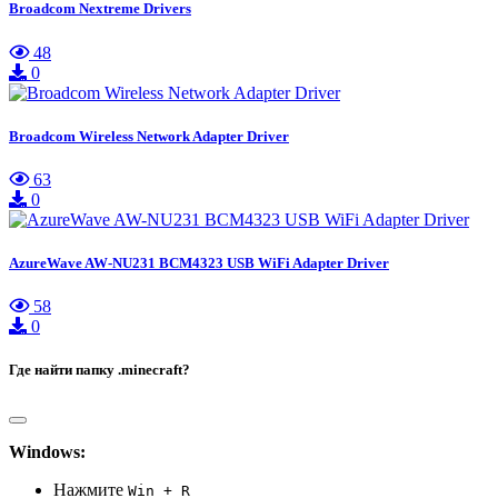
Broadcom Nextreme Drivers
48
0
Broadcom Wireless Network Adapter Driver
63
0
AzureWave AW-NU231 BCM4323 USB WiFi Adapter Driver
58
0
Где найти папку .minecraft?
Windows:
Нажмите
Win + R