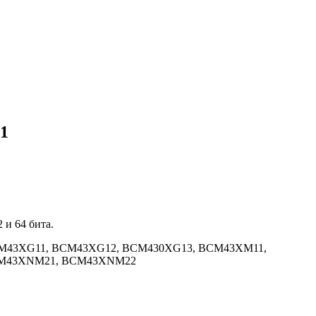
.1
 и 64 бита.
M43XG11, BCM43XG12, BCM430XG13, BCM43XM11,
CM43XNM21, BCM43XNM22