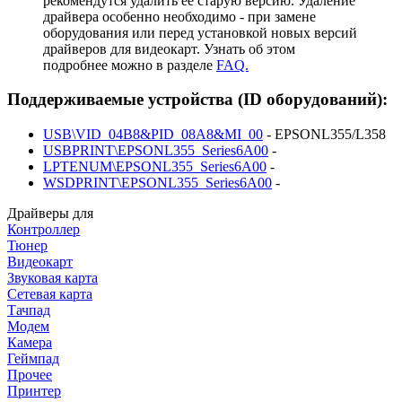
рекомендутся удалить её старую версию. Удаление
драйвера особенно необходимо - при замене
оборудования или перед установкой новых версий
драйверов для видеокарт. Узнать об этом
подробнее можно в разделе
FAQ.
Поддерживаемые устройства (ID оборудований):
USB\VID_04B8&PID_08A8&MI_00
- EPSONL355/L358
USBPRINT\EPSONL355_Series6A00
-
LPTENUM\EPSONL355_Series6A00
-
WSDPRINT\EPSONL355_Series6A00
-
Драйверы для
Контроллер
Тюнер
Видеокарт
Звуковая карта
Сетевая карта
Тачпад
Модем
Камера
Геймпад
Прочее
Принтер