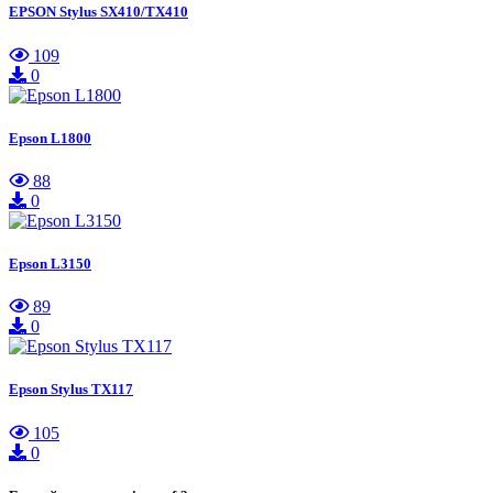
EPSON Stylus SX410/TX410
109
0
Epson L1800
88
0
Epson L3150
89
0
Epson Stylus TX117
105
0