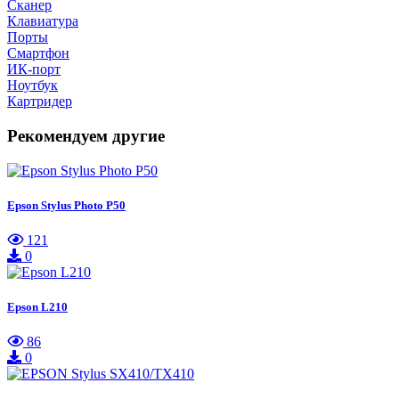
Сканер
Клавиатура
Порты
Смартфон
ИК-порт
Ноутбук
Картридер
Рекомендуем другие
Epson Stylus Photo P50
121
0
Epson L210
86
0