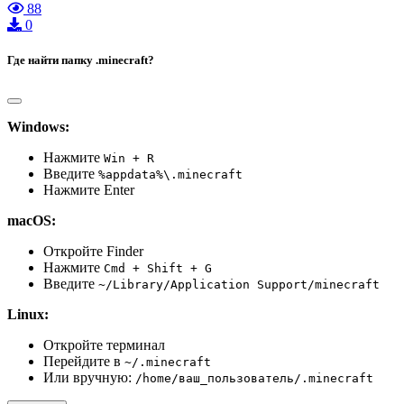
88
0
Где найти папку .minecraft?
Windows:
Нажмите
Win + R
Введите
%appdata%\.minecraft
Нажмите Enter
macOS:
Откройте Finder
Нажмите
Cmd + Shift + G
Введите
~/Library/Application Support/minecraft
Linux:
Откройте терминал
Перейдите в
~/.minecraft
Или вручную:
/home/ваш_пользователь/.minecraft