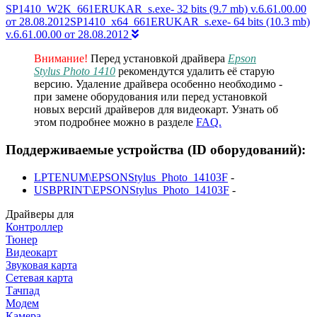
SP1410_W2K_661ERUKAR_s.exe- 32 bits (9.7 mb) v.6.61.00.00
от 28.08.2012SP1410_x64_661ERUKAR_s.exe- 64 bits (10.3 mb)
v.6.61.00.00 от 28.08.2012
Внимание!
Перед установкой драйвера
Epson
Stylus Photo 1410
рекомендутся удалить её старую
версию. Удаление драйвера особенно необходимо -
при замене оборудования или перед установкой
новых версий драйверов для видеокарт. Узнать об
этом подробнее можно в разделе
FAQ.
Поддерживаемые устройства (ID оборудований):
LPTENUM\EPSONStylus_Photo_14103F
-
USBPRINT\EPSONStylus_Photo_14103F
-
Драйверы для
Контроллер
Тюнер
Видеокарт
Звуковая карта
Сетевая карта
Тачпад
Модем
Камера