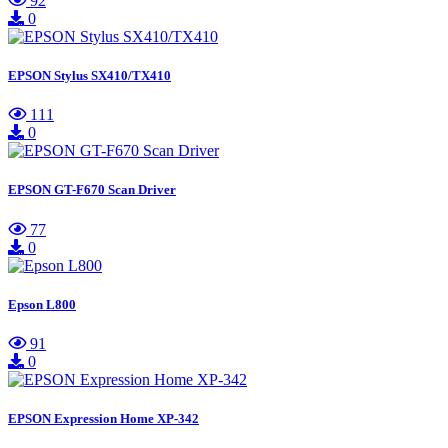
92
0
EPSON Stylus SX410/TX410
111
0
EPSON GT-F670 Scan Driver
77
0
Epson L800
91
0
EPSON Expression Home XP-342