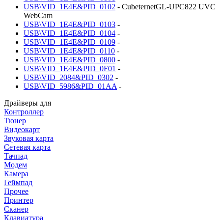
USB\VID_1E4E&PID_0102
- CubeternetGL-UPC822 UVC
WebCam
USB\VID_1E4E&PID_0103
-
USB\VID_1E4E&PID_0104
-
USB\VID_1E4E&PID_0109
-
USB\VID_1E4E&PID_0110
-
USB\VID_1E4E&PID_0800
-
USB\VID_1E4E&PID_0F01
-
USB\VID_2084&PID_0302
-
USB\VID_5986&PID_01AA
-
Драйверы для
Контроллер
Тюнер
Видеокарт
Звуковая карта
Сетевая карта
Тачпад
Модем
Камера
Геймпад
Прочее
Принтер
Сканер
Клавиатура