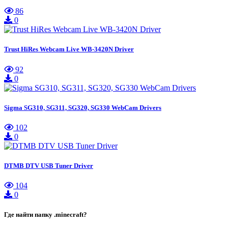
86
0
Trust HiRes Webcam Live WB-3420N Driver
92
0
Sigma SG310, SG311, SG320, SG330 WebCam Drivers
102
0
DTMB DTV USB Tuner Driver
104
0
Где найти папку .minecraft?