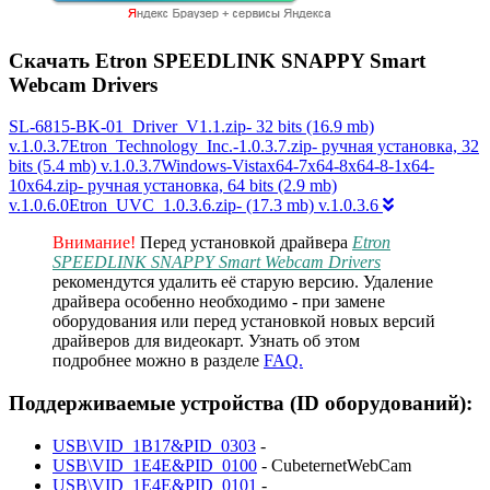
Скачать Etron SPEEDLINK SNAPPY Smart
Webcam Drivers
SL-6815-BK-01_Driver_V1.1.zip- 32 bits (16.9 mb)
v.1.0.3.7Etron_Technology_Inc.-1.0.3.7.zip- ручная установка, 32
bits (5.4 mb) v.1.0.3.7Windows-Vistax64-7x64-8x64-8-1x64-
10x64.zip- ручная установка, 64 bits (2.9 mb)
v.1.0.6.0Etron_UVC_1.0.3.6.zip- (17.3 mb) v.1.0.3.6
Внимание!
Перед установкой драйвера
Etron
SPEEDLINK SNAPPY Smart Webcam Drivers
рекомендутся удалить её старую версию. Удаление
драйвера особенно необходимо - при замене
оборудования или перед установкой новых версий
драйверов для видеокарт. Узнать об этом
подробнее можно в разделе
FAQ.
Поддерживаемые устройства (ID оборудований):
USB\VID_1B17&PID_0303
-
USB\VID_1E4E&PID_0100
- CubeternetWebCam
USB\VID_1E4E&PID_0101
-