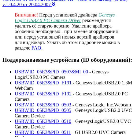
v.1.0.4.20 от 20.04.2007
Внимание!
Перед установкой драйвера
Genesys
Logic USB2.0 PC Camera Driver
рекомендутся
удалить её старую версию. Удаление драйвера
особенно необходимо - при замене оборудования
или перед установкой новых версий драйверов
для видеокарт. Узнать об этом подробнее можно в
разделе
FAQ.
Поддерживаемые устройства (ID оборудований):
USB\VID_05E3&PID_0507&MI_00
- Genesys
LogicUSB2.0 PC Camera
USB\VID_05E3&PID_F191
- Genesys LogicUSB2.0 1.3M
WebCam
USB\VID_05E3&PID_F192
- Genesys LogicUSB2.0 PC
Camera
USB\VID_05E3&PID_0503
- Genesys Logic, Inc.Webcam
USB\VID_05E3&PID_0505
- Genesys LogicUSB2.0 UVC
Camera Device
USB\VID_05E3&PID_0510
- GenesysLogicUSB2.0 UVC
Camera Device
USB\VID_05E3&PID_0511
- GLUSB2.0 UVC Camera