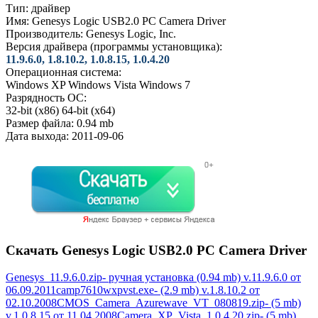
Тип:
драйвер
Имя:
Genesys Logic USB2.0 PC Camera Driver
Производитель:
Genesys Logic, Inc.
Версия драйвера (программы установщика):
11.9.6.0, 1.8.10.2, 1.0.8.15, 1.0.4.20
Операционная система:
Windows XP
Windows Vista
Windows 7
Разрядность ОС:
32-bit (x86)
64-bit (x64)
Размер файла:
0.94 mb
Дата выхода:
2011-09-06
Скачать Genesys Logic USB2.0 PC Camera Driver
Genesys_11.9.6.0.zip- ручная установка (0.94 mb) v.11.9.6.0 от
06.09.2011camp7610wxpvst.exe- (2.9 mb) v.1.8.10.2 от
02.10.2008CMOS_Camera_Azurewave_VT_080819.zip- (5 mb)
v.1.0.8.15 от 11.04.2008Camera_XP_Vista_1.0.4.20.zip- (5 mb)