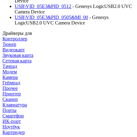
Device
USB\VID_05E3&PID_0512
- Genesys LogicUSB2.0 UVC
Camera Device
USB\VID_05E3&PID_0505&MI_00
- Genesys
LogicUSB2.0 UVC Camera Device
Драйверы для
Контроллер
Тюнер
Видеокарт
Звуковая карта
Сетевая карта
Тачпад
Модем
Камера
Геймпад
Прочее
Принтер
Сканер
Клавиатура
Порты
Смартфон
ИК-порт
Ноутбук
Картридер