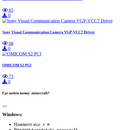
85
0
Sony Visual Communication Camera VGP-VCC7 Driver
68
0
OMICOM S2 PCI
73
0
Где найти папку .minecraft?
Windows:
Нажмите
Win + R
Введите
%appdata%\.minecraft