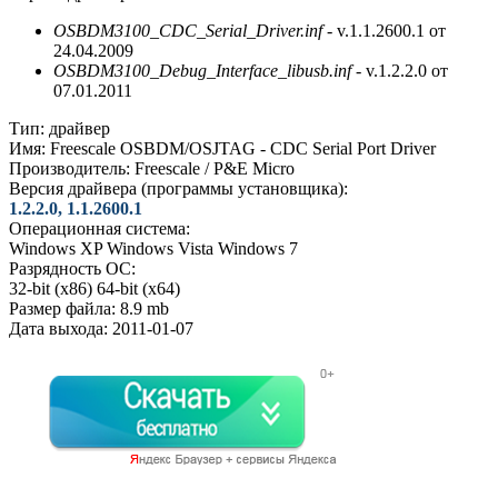
OSBDM3100_CDC_Serial_Driver.inf
- v.1.1.2600.1 от
24.04.2009
OSBDM3100_Debug_Interface_libusb.inf
- v.1.2.2.0 от
07.01.2011
Тип:
драйвер
Имя:
Freescale OSBDM/OSJTAG - CDC Serial Port Driver
Производитель:
Freescale / P&E Micro
Версия драйвера (программы установщика):
1.2.2.0, 1.1.2600.1
Операционная система:
Windows XP
Windows Vista
Windows 7
Разрядность ОС:
32-bit (x86)
64-bit (x64)
Размер файла:
8.9 mb
Дата выхода:
2011-01-07