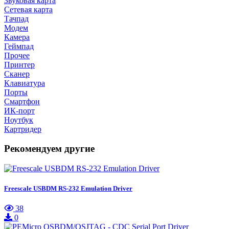
Звуковая карта
Сетевая карта
Тачпад
Модем
Камера
Геймпад
Прочее
Принтер
Сканер
Клавиатура
Порты
Смартфон
ИК-порт
Ноутбук
Картридер
Рекомендуем другие
Freescale USBDM RS-232 Emulation Driver
38
0