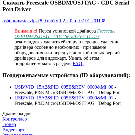
Скачать Freescale OSBDM/OSJTAG - CDC Serial
Port Driver
osbdm-master.zip- (8.9 mb) v.1.2.2.0 от 07.01.2011
Внимание!
Перед установкой драйвера
Freescale
OSBDM/OSJTAG - CDC Serial Port Driver
рекомендутся удалить её старую версию. Удаление
драйвера особенно необходимо - при замене
оборудования или перед установкой новых версий
драйверов для видеокарт. Узнать об этом
подробнее можно в разделе
FAQ.
Поддерживаемые устройства (ID оборудований):
USB\VID_15A2&PID_005E&REV_0000&Mi_00
-
Freescale, P&E MicroOSBDM/OSJT AG - Debug Port
USB\VID_15A2&PID_005E&REV_0000&Mi_01
-
Freescale, P&E MicroOSBDM/OSJT AG - Debug Port
Драйверы для
Контроллер
Тюнер
Видеокарт