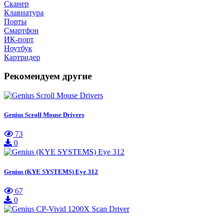
Сканер
Клавиатура
Порты
Смартфон
ИК-порт
Ноутбук
Картридер
Рекомендуем другие
Genius Scroll Mouse Drivers
73
0
Genius (KYE SYSTEMS) Eye 312
67
0