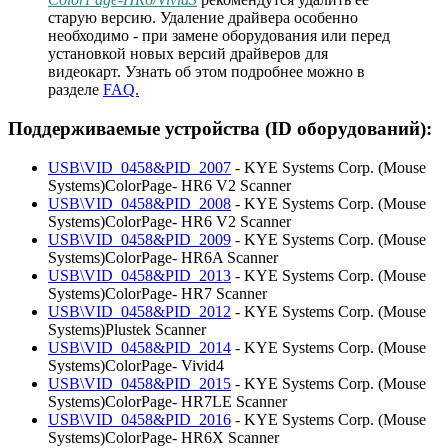
старую версию. Удаление драйвера особенно
необходимо - при замене оборудования или перед
установкой новых версий драйверов для
видеокарт. Узнать об этом подробнее можно в
разделе
FAQ.
Поддерживаемые устройства (ID оборудований):
USB\VID_0458&PID_2007
- KYE Systems Corp. (Mouse
Systems)ColorPage- HR6 V2 Scanner
USB\VID_0458&PID_2008
- KYE Systems Corp. (Mouse
Systems)ColorPage- HR6 V2 Scanner
USB\VID_0458&PID_2009
- KYE Systems Corp. (Mouse
Systems)ColorPage- HR6A Scanner
USB\VID_0458&PID_2013
- KYE Systems Corp. (Mouse
Systems)ColorPage- HR7 Scanner
USB\VID_0458&PID_2012
- KYE Systems Corp. (Mouse
Systems)Plustek Scanner
USB\VID_0458&PID_2014
- KYE Systems Corp. (Mouse
Systems)ColorPage- Vivid4
USB\VID_0458&PID_2015
- KYE Systems Corp. (Mouse
Systems)ColorPage- HR7LE Scanner
USB\VID_0458&PID_2016
- KYE Systems Corp. (Mouse
Systems)ColorPage- HR6X Scanner