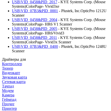
USB\VID_0458&PID_2017
- KYE Systems Corp. (Mouse
Systems)ColorPage- Vivid3xe
USB\VID_07B3&PID_0001
- Plustek, Inc.OpticPro 1212U
Scanner
USB\VID_0458&PID_2004
- KYE Systems Corp. (Mouse
Systems)ColorPage- HR6 V1 Scanner
USB\VID_0458&PID_2005
- KYE Systems Corp. (Mouse
Systems)ColorPage- HR6/Vivid3
USB\VID_0458&PID_2011
- KYE Systems Corp. (Mouse
Systems)ColorPage- Vivid3x Scanner
USB\VID_07B3&PID_0400
- Plustek, Inc.OpticPro 1248U
Scanner
Драйверы для
Контроллер
Тюнер
Видеокарт
Звуковая карта
Сетевая карта
Тачпад
Модем
Камера
Геймпад
Прочее
Принтер