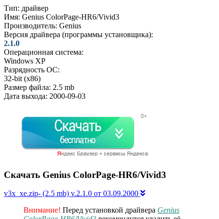
Тип:
драйвер
Имя:
Genius ColorPage-HR6/Vivid3
Производитель:
Genius
Версия драйвера (программы установщика):
2.1.0
Операционная система:
Windows XP
Разрядность ОС:
32-bit (x86)
Размер файла:
2.5 mb
Дата выхода:
2000-09-03
Скачать Genius ColorPage-HR6/Vivid3
v3x_xe.zip- (2.5 mb) v.2.1.0 от 03.09.2000
Внимание!
Перед установкой драйвера
Genius
ColorPage-HR6/Vivid3
рекомендутся удалить её