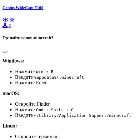
Genius WideCam F100
66
0
Где найти папку .minecraft?
Windows:
Нажмите
Win + R
Введите
%appdata%\.minecraft
Нажмите Enter
macOS:
Откройте Finder
Нажмите
Cmd + Shift + G
Введите
~/Library/Application Support/minecraft
Linux:
Откройте терминал