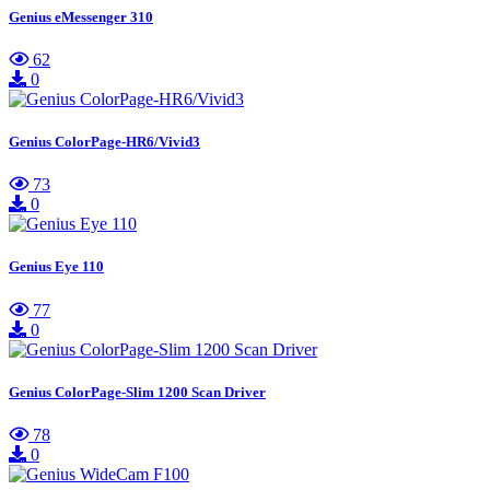
Genius eMessenger 310
62
0
Genius ColorPage-HR6/Vivid3
73
0
Genius Eye 110
77
0
Genius ColorPage-Slim 1200 Scan Driver
78
0