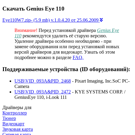
Скачать Genius Eye 110
Eye110W7.zip- (5.9 mb) v.1.0.4.20 от 25.06.2009
Внимание!
Перед установкой драйвера
Genius Eye
110
рекомендутся удалить её старую версию.
Удаление драйвера особенно необходимо - при
замене оборудования или перед установкой новых
версий драйверов для видеокарт. Узнать об этом
подробнее можно в разделе
FAQ.
Поддерживаемые устройства (ID оборудований):
USB\VID_093A&PID_2468
- Pixart Imaging, Inc.SoC PC-
Camera
USB\VID_093A&PID_2472
- KYE SYSTEMS CORP. /
GeniusEye 110, i-Look 111
Драйверы для
Контроллер
Тюнер
Видеокарт
Звуковая карта
Сетевая карта