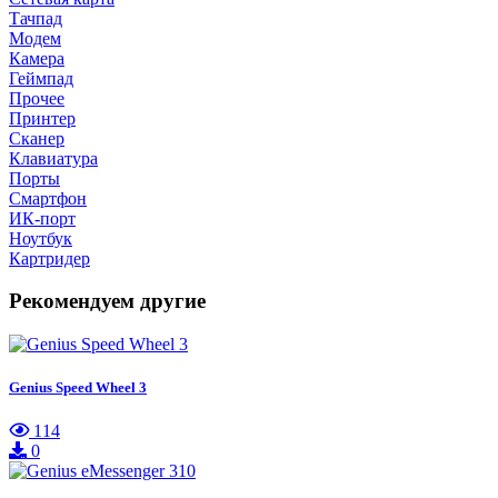
Тачпад
Модем
Камера
Геймпад
Прочее
Принтер
Сканер
Клавиатура
Порты
Смартфон
ИК-порт
Ноутбук
Картридер
Рекомендуем другие
Genius Speed Wheel 3
114
0