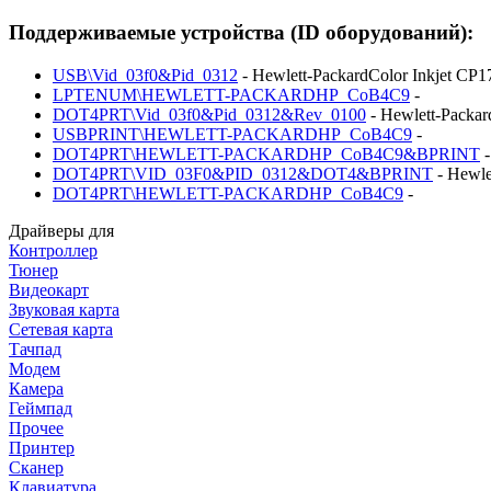
Поддерживаемые устройства (ID оборудований):
USB\Vid_03f0&Pid_0312
- Hewlett-PackardColor Inkjet CP1
LPTENUM\HEWLETT-PACKARDHP_CoB4C9
-
DOT4PRT\Vid_03f0&Pid_0312&Rev_0100
- Hewlett-Packar
USBPRINT\HEWLETT-PACKARDHP_CoB4C9
-
DOT4PRT\HEWLETT-PACKARDHP_CoB4C9&BPRINT
-
DOT4PRT\VID_03F0&PID_0312&DOT4&BPRINT
- Hewle
DOT4PRT\HEWLETT-PACKARDHP_CoB4C9
-
Драйверы для
Контроллер
Тюнер
Видеокарт
Звуковая карта
Сетевая карта
Тачпад
Модем
Камера
Геймпад
Прочее
Принтер
Сканер
Клавиатура