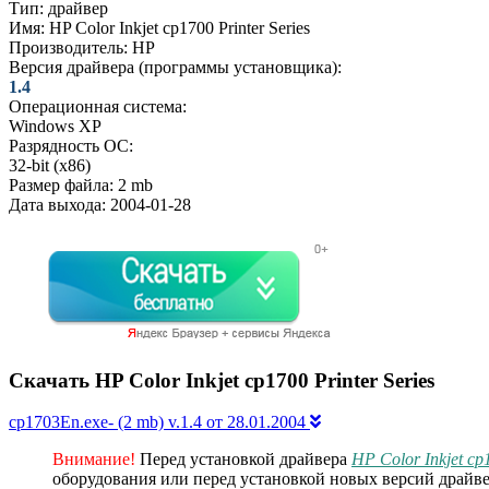
Тип:
драйвер
Имя:
HP Color Inkjet cp1700 Printer Series
Производитель:
HP
Версия драйвера (программы установщика):
1.4
Операционная система:
Windows XP
Разрядность ОС:
32-bit (x86)
Размер файла:
2 mb
Дата выхода:
2004-01-28
Скачать HP Color Inkjet cp1700 Printer Series
cp1703En.exe- (2 mb) v.1.4 от 28.01.2004
Внимание!
Перед установкой драйвера
HP Color Inkjet cp1
оборудования или перед установкой новых версий драйве