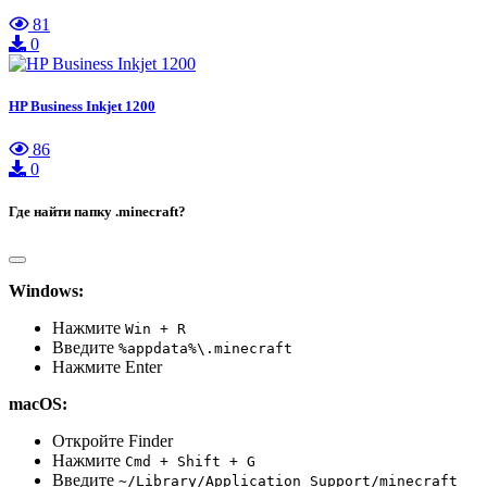
81
0
HP Business Inkjet 1200
86
0
Где найти папку .minecraft?
Windows:
Нажмите
Win + R
Введите
%appdata%\.minecraft
Нажмите Enter
macOS:
Откройте Finder
Нажмите
Cmd + Shift + G
Введите
~/Library/Application Support/minecraft