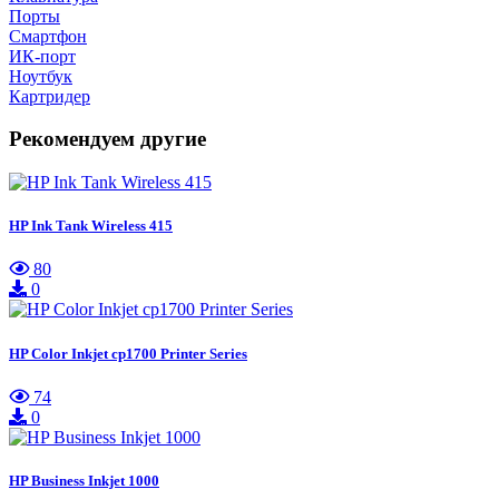
Порты
Смартфон
ИК-порт
Ноутбук
Картридер
Рекомендуем другие
HP Ink Tank Wireless 415
80
0
HP Color Inkjet cp1700 Printer Series
74
0
HP Business Inkjet 1000