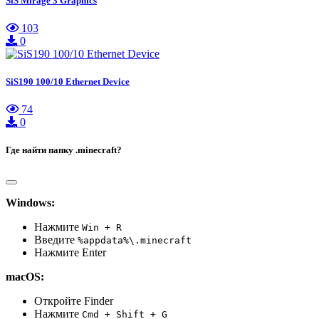
SiS Mirage 3 Graphics
103
0
SiS190 100/10 Ethernet Device
74
0
Где найти папку .minecraft?
Windows:
Нажмите
Win + R
Введите
%appdata%\.minecraft
Нажмите Enter
macOS:
Откройте Finder
Нажмите
Cmd + Shift + G