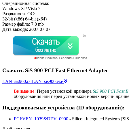
Операционная система:
Windows XP
Vista 7
Разрядность ОС:
32-bit (x86)
64-bit (x64)
Размер файла:
7.8 mb
Дата выхода:
2007-07-07
Скачать SiS 900 PCI Fast Ethernet Adapter
LAN_sis900.rarLAN_sis900.exe
Внимание!
Перед установкой драйвера
SiS 900 PCI Fast E
оборудования или перед установкой новых версий драйве
Поддерживаемые устройства (ID оборудований):
PCI\VEN_1039&DEV_0900
- Silicon Integrated Systems [Si
Драйверы для