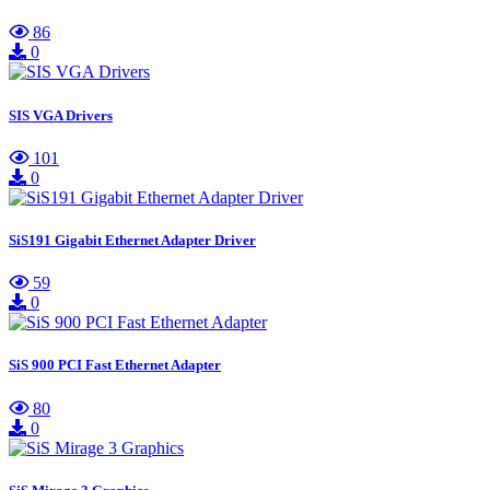
86
0
SIS VGA Drivers
101
0
SiS191 Gigabit Ethernet Adapter Driver
59
0
SiS 900 PCI Fast Ethernet Adapter
80
0