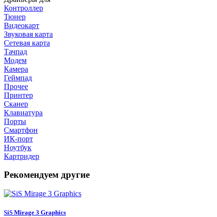
Контроллер
Тюнер
Видеокарт
Звуковая карта
Сетевая карта
Тачпад
Модем
Камера
Геймпад
Прочее
Принтер
Сканер
Клавиатура
Порты
Смартфон
ИК-порт
Ноутбук
Картридер
Рекомендуем другие
SiS Mirage 3 Graphics