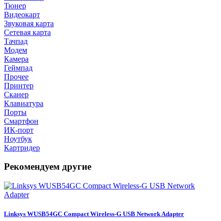
Тюнер
Видеокарт
Звуковая карта
Сетевая карта
Тачпад
Модем
Камера
Геймпад
Прочее
Принтер
Сканер
Клавиатура
Порты
Смартфон
ИК-порт
Ноутбук
Картридер
Рекомендуем другие
Linksys WUSB54GC Compact Wireless-G USB Network Adapter