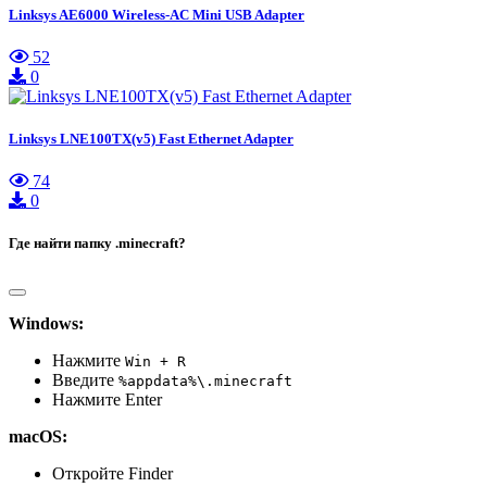
Linksys AE6000 Wireless-AC Mini USB Adapter
52
0
Linksys LNE100TX(v5) Fast Ethernet Adapter
74
0
Где найти папку .minecraft?
Windows:
Нажмите
Win + R
Введите
%appdata%\.minecraft
Нажмите Enter
macOS:
Откройте Finder