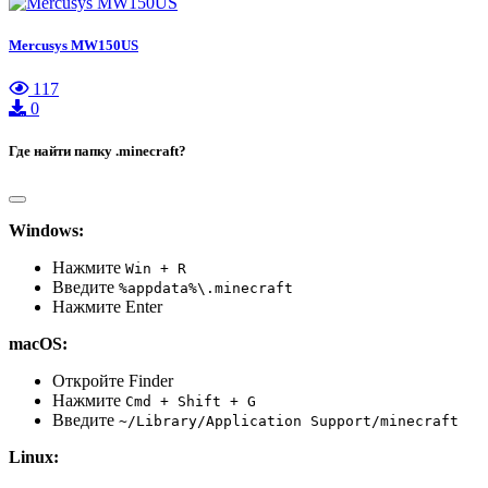
Mercusys MW150US
117
0
Где найти папку .minecraft?
Windows:
Нажмите
Win + R
Введите
%appdata%\.minecraft
Нажмите Enter
macOS:
Откройте Finder
Нажмите
Cmd + Shift + G
Введите
~/Library/Application Support/minecraft
Linux: