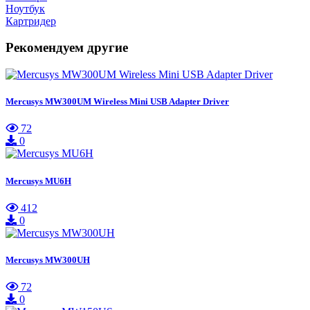
Ноутбук
Картридер
Рекомендуем другие
Mercusys MW300UM Wireless Mini USB Adapter Driver
72
0
Mercusys MU6H
412
0
Mercusys MW300UH
72
0