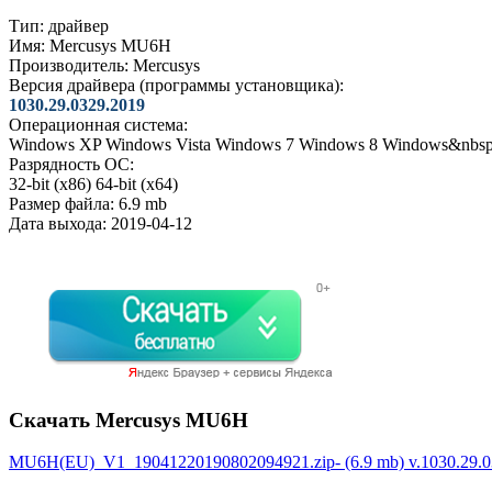
Тип:
драйвер
Имя:
Mercusys MU6H
Производитель:
Mercusys
Версия драйвера (программы установщика):
1030.29.0329.2019
Операционная система:
Windows XP
Windows Vista
Windows 7
Windows 8
Windows&nbsp
Разрядность ОС:
32-bit (x86)
64-bit (x64)
Размер файла:
6.9 mb
Дата выхода:
2019-04-12
Скачать Mercusys MU6H
MU6H(EU)_V1_19041220190802094921.zip- (6.9 mb) v.1030.29.0