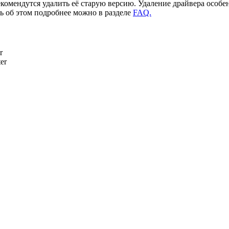
комендутся удалить её старую версию. Удаление драйвера особе
ть об этом подробнее можно в разделе
FAQ.
r
er