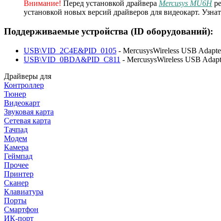
Внимание!
Перед установкой драйвера
Mercusys MU6H
ре
установкой новых версий драйверов для видеокарт. Узна
Поддерживаемые устройства (ID оборудований):
USB\VID_2C4E&PID_0105
- MercusysWireless USB Adapte
USB\VID_0BDA&PID_C811
- MercusysWireless USB Adapt
Драйверы для
Контроллер
Тюнер
Видеокарт
Звуковая карта
Сетевая карта
Тачпад
Модем
Камера
Геймпад
Прочее
Принтер
Сканер
Клавиатура
Порты
Смартфон
ИК-порт