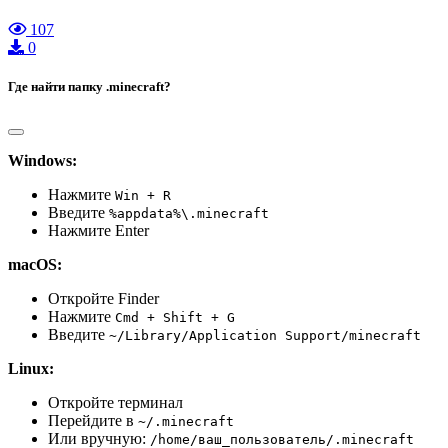
107
0
Где найти папку .minecraft?
Windows:
Нажмите
Win + R
Введите
%appdata%\.minecraft
Нажмите Enter
macOS:
Откройте Finder
Нажмите
Cmd + Shift + G
Введите
~/Library/Application Support/minecraft
Linux:
Откройте терминал
Перейдите в
~/.minecraft
Или вручную:
/home/ваш_пользователь/.minecraft