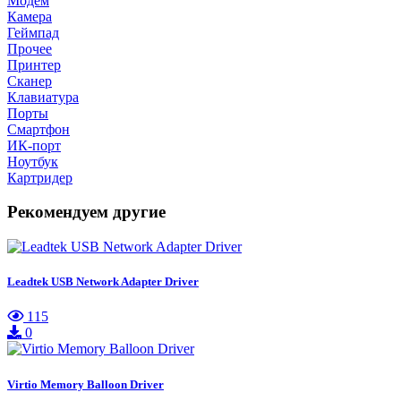
Модем
Камера
Геймпад
Прочее
Принтер
Сканер
Клавиатура
Порты
Смартфон
ИК-порт
Ноутбук
Картридер
Рекомендуем другие
Leadtek USB Network Adapter Driver
115
0
Virtio Memory Balloon Driver