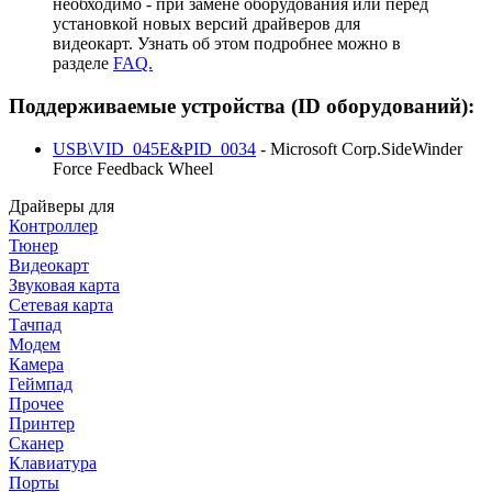
необходимо - при замене оборудования или перед
установкой новых версий драйверов для
видеокарт. Узнать об этом подробнее можно в
разделе
FAQ.
Поддерживаемые устройства (ID оборудований):
USB\VID_045E&PID_0034
- Microsoft Corp.SideWinder
Force Feedback Wheel
Драйверы для
Контроллер
Тюнер
Видеокарт
Звуковая карта
Сетевая карта
Тачпад
Модем
Камера
Геймпад
Прочее
Принтер
Сканер
Клавиатура
Порты