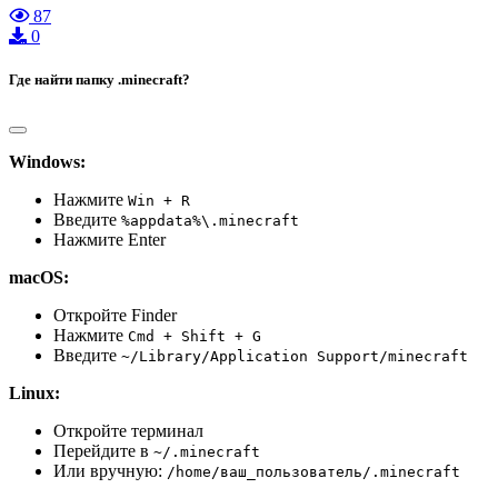
87
0
Где найти папку .minecraft?
Windows:
Нажмите
Win + R
Введите
%appdata%\.minecraft
Нажмите Enter
macOS:
Откройте Finder
Нажмите
Cmd + Shift + G
Введите
~/Library/Application Support/minecraft
Linux:
Откройте терминал
Перейдите в
~/.minecraft
Или вручную:
/home/ваш_пользователь/.minecraft