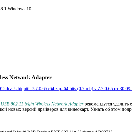
8.1
Windows 10
less Network Adapter
012drv_Ubiquiti_7.7.0.65x64.zip- 64 bits (0.7 mb) v.7.7.0.65 от 30.09
n USB 802.11 b/g/n Wireless Network Adapter
рекомендутся удалить е
кой новых версий драйверов для видеокарт. Узнать об этом под