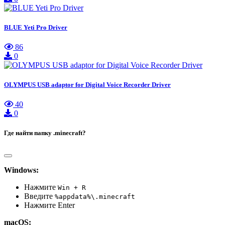
BLUE Yeti Pro Driver
86
0
OLYMPUS USB adaptor for Digital Voice Recorder Driver
40
0
Где найти папку .minecraft?
Windows:
Нажмите
Win + R
Введите
%appdata%\.minecraft
Нажмите Enter
macOS: