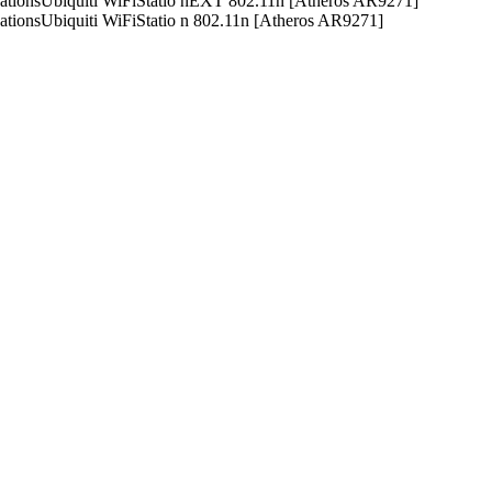
ionsUbiquiti WiFiStatio nEXT 802.11n [Atheros AR9271]
ionsUbiquiti WiFiStatio n 802.11n [Atheros AR9271]