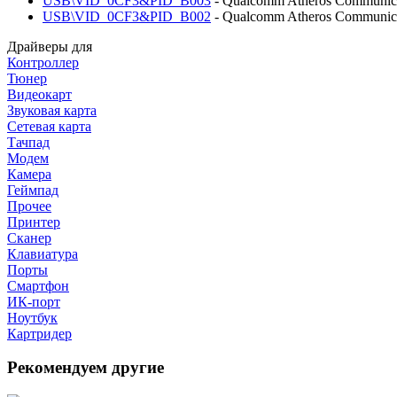
USB\VID_0CF3&PID_B003
- Qualcomm Atheros Communicat
USB\VID_0CF3&PID_B002
- Qualcomm Atheros Communicat
Драйверы для
Контроллер
Тюнер
Видеокарт
Звуковая карта
Сетевая карта
Тачпад
Модем
Камера
Геймпад
Прочее
Принтер
Сканер
Клавиатура
Порты
Смартфон
ИК-порт
Ноутбук
Картридер
Рекомендуем другие