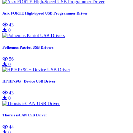
Asix FORTE High-Speed USB Programmer Driver
43
0
Polhemus Patriot USB Drivers
56
0
HP HPx9G+ Device USB Driver
43
0
Thorsis isCAN USB Driver
44
0