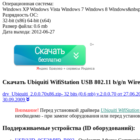
Операционная система:
Windows XP
Windows Vista
Windows 7
Windows 8
Windows&nbsp
Разрядность ОС:
32-bit (x86)
64-bit (x64)
Размер файла:
0.6 mb
Дата выхода:
2012-06-27
Скачать Ubiquiti WifiStation USB 802.11 b/g/n Wire
drv_Ubiquiti_2.0.0.70x86.zip- 32 bits (0.6 mb) v.2.0.0.70 от 27.06.2
30.09.2009
Внимание!
Перед установкой драйвера
Ubiquiti WifiStatio
необходимо - при замене оборудования или перед установ
Поддерживаемые устройства (ID оборудований):