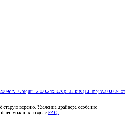
.2009drv_Ubiquiti_2.0.0.24x86.zip- 32 bits (1.8 mb) v.2.0.0.24 от
ё старую версию. Удаление драйвера особенно
робнее можно в разделе
FAQ.