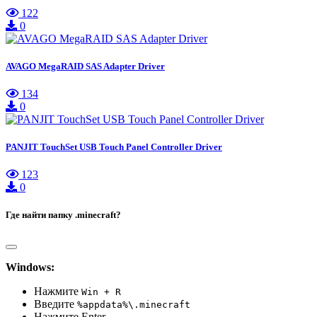
122
0
AVAGO MegaRAID SAS Adapter Driver
134
0
PANJIT TouchSet USB Touch Panel Controller Driver
123
0
Где найти папку .minecraft?
Windows:
Нажмите
Win + R
Введите
%appdata%\.minecraft
Нажмите Enter