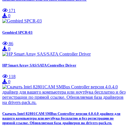
171
0
Gembird SPCR-03
86
0
HP Smart Array SAS/SATA Controller Driver
118
0
Скачать Intel 82801CAM SMBus Controller версия 4.0.4.0 драйвер для
вашего компьютера или ноутбука бесплатно и без регистрации по
прямой ссылке. Обновляемая база драйверов на drivers-pack.ru.