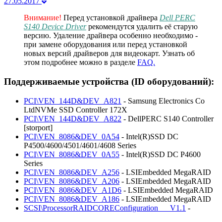
27.05.2017
Внимание!
Перед установкой драйвера
Dell PERC
S140 Device Driver
рекомендутся удалить её старую
версию. Удаление драйвера особенно необходимо -
при замене оборудования или перед установкой
новых версий драйверов для видеокарт. Узнать об
этом подробнее можно в разделе
FAQ.
Поддерживаемые устройства (ID оборудований):
PCI\VEN_144D&DEV_A821
- Samsung Electronics Co
LtdNVMe SSD Controller 172X
PCI\VEN_144D&DEV_A822
- DellPERC S140 Controller
[storport]
PCI\VEN_8086&DEV_0A54
- Intel(R)SSD DC
P4500/4600/4501/4601/4608 Series
PCI\VEN_8086&DEV_0A55
- Intel(R)SSD DC P4600
Series
PCI\VEN_8086&DEV_A256
- LSIEmbedded MegaRAID
PCI\VEN_8086&DEV_A206
- LSIEmbedded MegaRAID
PCI\VEN_8086&DEV_A1D6
- LSIEmbedded MegaRAID
PCI\VEN_8086&DEV_A186
- LSIEmbedded MegaRAID
SCSI\ProcessorRAIDCOREConfiguration___V1.1
-